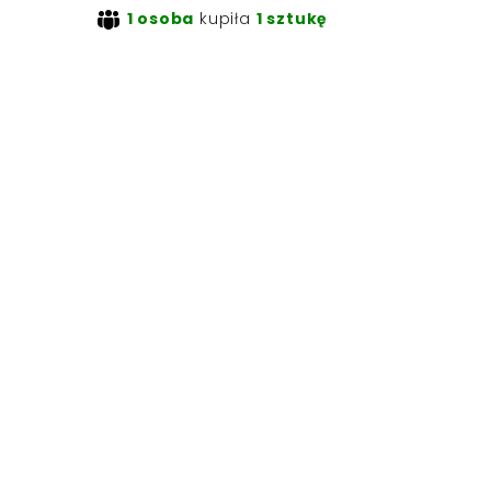
1 osoba
kupiła
1 sztukę