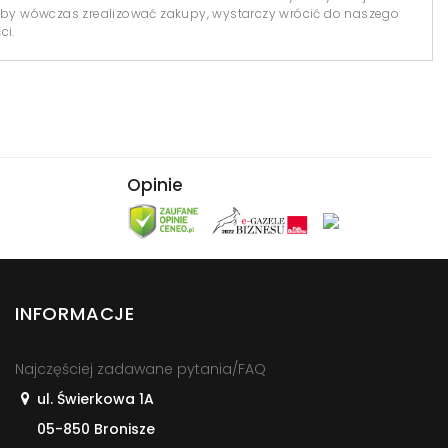
y wówczas zrealizować zakupy, wystarczy wrócić do naszego
ci.
Opinie
INFORMACJE
Najczęściej zadawane pytania/FAQ
ul. Świerkowa 1A
05-850 Bronisze