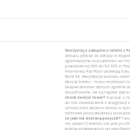
Skorzystaj z zakupów z ratami z P
zakupu, płacąc za zakupy w wygo
zgromadzone oszczędności na inny c
przedziale od 300 do 50 000 zł. Pa
finansową. Rat PayU udzielają trzej
Bank SA. Weryfikacja wniosku rata
decyzji banku - masz możliwość 
bezpieczeństwo danych zgodnie ze
zaszyfrowane, nie są nigdzie zap
chciał zwrócić towar?
Kupując u na
do nas oświadczenie o rezygnacji z
umowy oraz zleceniu zwrotu w sys
rachunek pożyczkodawcy powiązany
co jeśli nie dostanę pożyczki?
Twój
nie udzieli Ci kredytu lub jeśli po
kroków polegających na weryfikacj