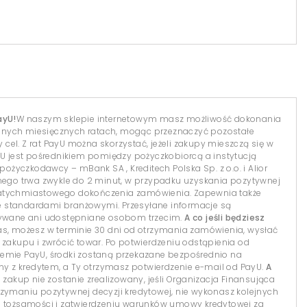
ayU!
W naszym sklepie internetowym masz możliwość dokonania
dnych miesięcznych ratach, mogąc przeznaczyć pozostałe
el. Z rat PayU można skorzystać, jeżeli zakupy mieszczą się w
yU jest pośrednikiem pomiędzy pożyczkobiorcą a instytucją
 pożyczkodawcy – mBank SA , Kreditech Polska Sp. z o.o. i Alior
lnego trwa zwykle do 2 minut, w przypadku uzyskania pozytywnej
natychmiastowego dokończenia zamówienia. Zapewnia także
 standardami branżowymi. Przesyłane informacje są
isywane ani udostępniane osobom trzecim.
A co jeśli będziesz
s, możesz w terminie 30 dni od otrzymania zamówienia, wysłać
 zakupu i zwrócić towar. Po potwierdzeniu odstąpienia od
temie PayU, środki zostaną przekazane bezpośrednio na
 z kredytem, a Ty otrzymasz potwierdzenie e-mail od PayU.
A
 zakup nie zostanie zrealizowany, jeśli Organizacja Finansująca
 otrzymaniu pozytywnej decyzji kredytowej, nie wykonasz kolejnych
i tożsamości i zatwierdzeniu warunków umowy kredytowej za