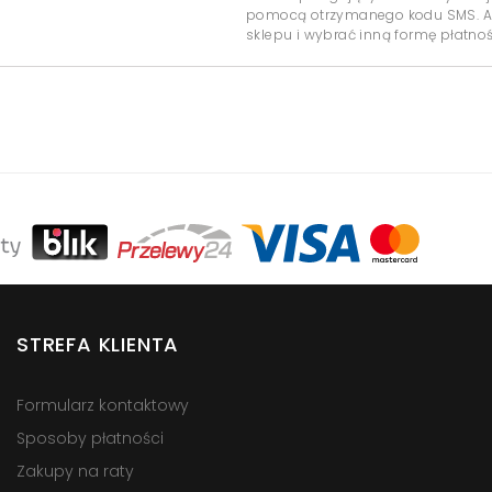
pomocą otrzymanego kodu SMS. Ab
sklepu i wybrać inną formę płatnoś
STREFA KLIENTA
Formularz kontaktowy
Sposoby płatności
Zakupy na raty