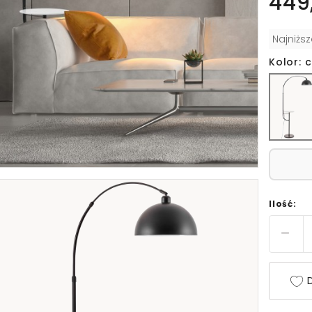
449,
Najniżs
Kolor: 
Ilość:
D