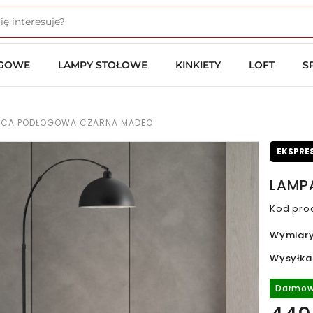
OGOWE
LAMPY STOŁOWE
KINKIETY
LOFT
S
ĄCA PODŁOGOWA CZARNA MADEO
EKSPRE
LAMP
Kod pro
Wymiar
Wysyłka
Darmow