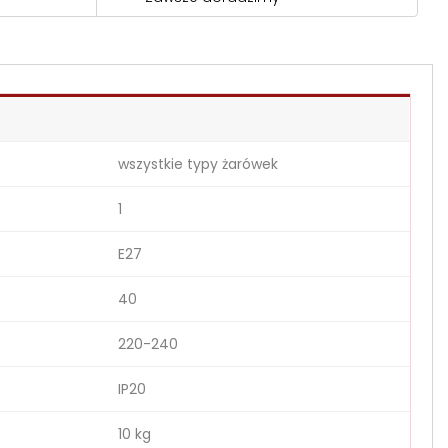
wszystkie typy żarówek
1
E27
40
220-240
IP20
10 kg