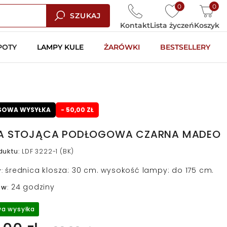
0
0
SZUKAJ
Kontakt
Lista życzeń
Koszyk
POTY
LAMPY KULE
ŻARÓWKI
BESTSELLERY
SOWA WYSYŁKA
- 50,00 ZŁ
A STOJĄCA PODŁOGOWA CZARNA MADEO
duktu
:
LDF 3222-1 (BK)
średnica klosza: 30 cm. wysokość lampy: do 175 cm.
y
:
24 godziny
 w
:
a wysyłka