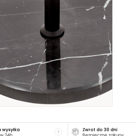
 wysyłka
Zwrot do 30 dni
 w 24h
Bezpieczne zakupy