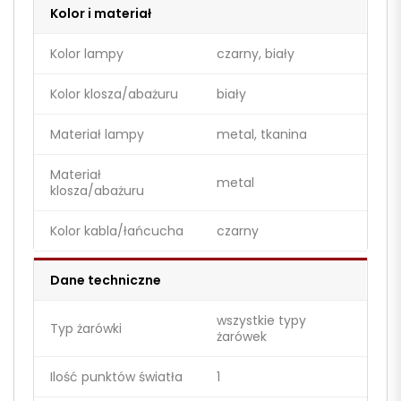
Kolor i materiał
Kolor lampy
czarny, biały
Kolor klosza/abażuru
biały
Materiał lampy
metal, tkanina
Materiał
metal
klosza/abażuru
Kolor kabla/łańcucha
czarny
Dane techniczne
wszystkie typy
Typ żarówki
żarówek
Ilość punktów światła
1