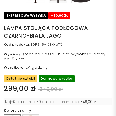
EKSPRESOWA WYSYŁKA
- 50,00 ZŁ
LAMPA STOJĄCA PODŁOGOWA
CZARNO-BIAŁA LAGO
Kod produktu
:
LDF 3115-1 (BK+WT)
średnica klosza: 35 cm. wysokość lampy:
Wymiary
:
do 165 cm.
24 godziny
Wysyłka w
:
Ostatnie sztuki!
Darmowa wysyłka
299,00 zł
349,00 zł
Najniższa cena z 30 dni przed promocją:
349,00 zł
Kolor: czarny