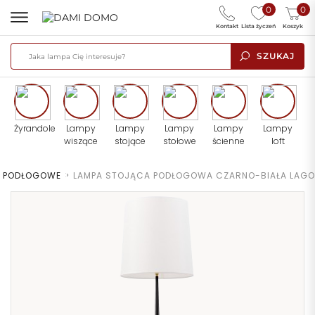
0
0
Kontakt
Lista życzeń
Koszyk
SZUKAJ
Żyrandole
Lampy
Lampy
Lampy
Lampy
Lampy
wiszące
stojące
stołowe
ścienne
loft
Y PODŁOGOWE
>
LAMPA STOJĄCA PODŁOGOWA CZARNO-BIAŁA LAGO