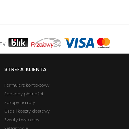
STREFA KLIENTA
Formularz kontaktowy
Sposoby płatności
Zakupy na raty
Czas i koszty dostawy
Zwroty i wymiany
Reklamacje