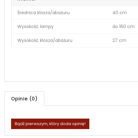
Średnica klosza/abażuru
40 cm
Wysokość lampy
do 160 cm
Wysokość klosza/abażuru
27 cm
Opinie (0)
Bądź pierwszym, który doda opinię!