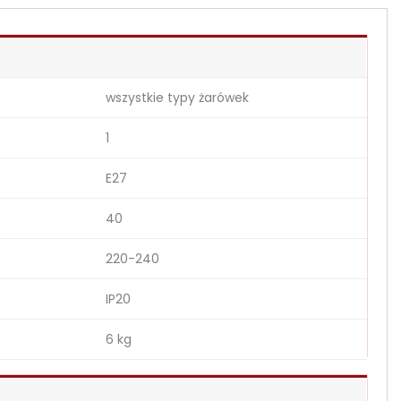
wszystkie typy żarówek
1
E27
40
220-240
IP20
6 kg