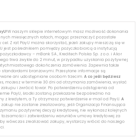
ayU!
W naszym sklepie internetowym masz możliwość dokonania
dnych miesięcznych ratach, mogąc przeznaczyć pozostałe
el. Z rat PayU można skorzystać, jeżeli zakupy mieszczą się w
yU jest pośrednikiem pomiędzy pożyczkobiorcą a instytucją
 pożyczkodawcy – mBank SA , Kreditech Polska Sp. z o.o. i Alior
lnego trwa zwykle do 2 minut, w przypadku uzyskania pozytywnej
natychmiastowego dokończenia zamówienia. Zapewnia także
 standardami branżowymi. Przesyłane informacje są
isywane ani udostępniane osobom trzecim.
A co jeśli będziesz
s, możesz w terminie 30 dni od otrzymania zamówienia, wysłać
 zakupu i zwrócić towar. Po potwierdzeniu odstąpienia od
temie PayU, środki zostaną przekazane bezpośrednio na
 z kredytem, a Ty otrzymasz potwierdzenie e-mail od PayU.
A
 zakup nie zostanie zrealizowany, jeśli Organizacja Finansująca
 otrzymaniu pozytywnej decyzji kredytowej, nie wykonasz kolejnych
i tożsamości i zatwierdzeniu warunków umowy kredytowej za
y wówczas zrealizować zakupy, wystarczy wrócić do naszego
ci.