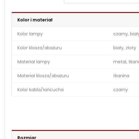
Kolor i materiał
Kolor lampy
czarny, bia
Kolor klosza/abażuru
biały, złoty
Materiał lampy
metal, tkan
Materiał klosza/abażuru
tkanina
Kolor kabla/łańcucha
czarny
Rozmiar