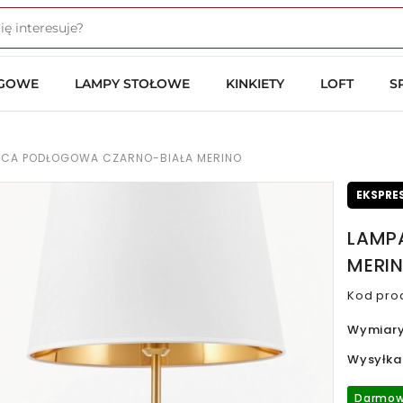
OGOWE
LAMPY STOŁOWE
KINKIETY
LOFT
S
ĄCA PODŁOGOWA CZARNO-BIAŁA MERINO
EKSPRE
LAMP
MERI
Kod pro
Wymiar
Wysyłka
Darmow