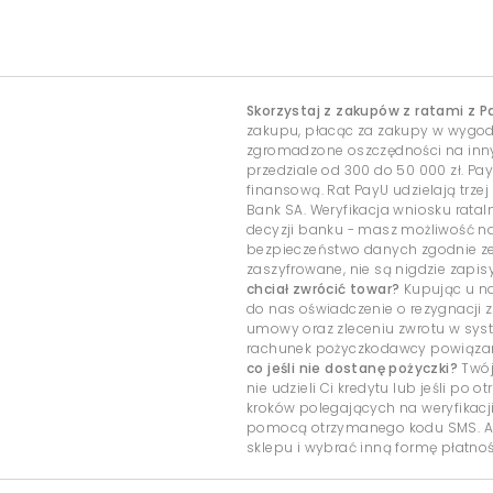
Skorzystaj z zakupów z ratami z P
zakupu, płacąc za zakupy w wygo
zgromadzone oszczędności na inny c
przedziale od 300 do 50 000 zł. Pa
finansową. Rat PayU udzielają trzej
Bank SA. Weryfikacja wniosku rata
decyzji banku - masz możliwość 
bezpieczeństwo danych zgodnie ze
zaszyfrowane, nie są nigdzie zap
chciał zwrócić towar?
Kupując u na
do nas oświadczenie o rezygnacji z
umowy oraz zleceniu zwrotu w sys
rachunek pożyczkodawcy powiązany
co jeśli nie dostanę pożyczki?
Twój
nie udzieli Ci kredytu lub jeśli po
kroków polegających na weryfikacj
pomocą otrzymanego kodu SMS. Ab
sklepu i wybrać inną formę płatnoś