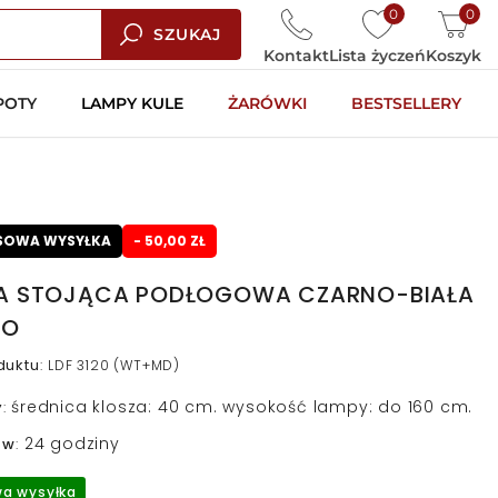
0
0
SZUKAJ
Kontakt
Lista życzeń
Koszyk
POTY
LAMPY KULE
ŻARÓWKI
BESTSELLERY
SOWA WYSYŁKA
- 50,00 ZŁ
A STOJĄCA PODŁOGOWA CZARNO-BIAŁA
NO
duktu
:
LDF 3120 (WT+MD)
średnica klosza: 40 cm. wysokość lampy: do 160 cm.
y
:
24 godziny
 w
:
a wysyłka