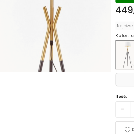
449,
Najniżs
Kolor: 
Ilość:
D