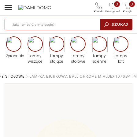
0
0
Kontakt
Lista życzeń
Koszyk
SZUKAJ
Żyrandole
Lampy
Lampy
Lampy
Lampy
Lampy
wiszące
stojące
stołowe
ścienne
loft
PY STOŁOWE
>
LAMPKA BIURKOWA BALL CHROME M ALDEX 1076B4_M