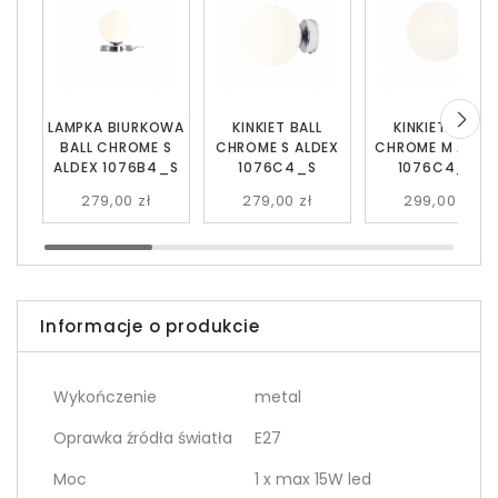
LAMPKA BIURKOWA
KINKIET BALL
KINKIET BALL
BALL CHROME S
CHROME S ALDEX
CHROME M ALDE
ALDEX 1076B4_S
1076C4_S
1076C4_M
279,00 zł
279,00 zł
299,00 zł
Informacje o produkcie
Wykończenie
metal
Oprawka źródła światła
E27
Moc
1 x max 15W led