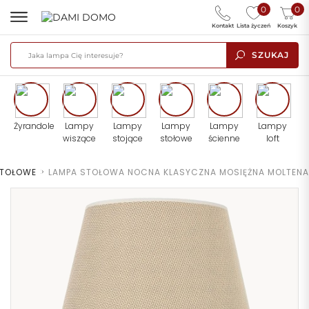
0
0
Kontakt
Lista życzeń
Koszyk
SZUKAJ
Żyrandole
Lampy
Lampy
Lampy
Lampy
Lampy
wiszące
stojące
stołowe
ścienne
loft
STOŁOWE
>
LAMPA STOŁOWA NOCNA KLASYCZNA MOSIĘŻNA MOLTENA