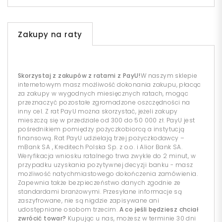
Zakupy na raty
Skorzystaj z zakupów z ratami z PayU!
W naszym sklepie
internetowym masz możliwość dokonania zakupu, płacąc
za zakupy w wygodnych miesięcznych ratach, mogąc
przeznaczyć pozostałe zgromadzone oszczędności na
inny cel. Z rat PayU można skorzystać, jeżeli zakupy
mieszczą się w przedziale od 300 do 50 000 zł. PayU jest
pośrednikiem pomiędzy pożyczkobiorcą a instytucją
finansową. Rat PayU udzielają trzej pożyczkodawcy –
mBank SA , Kreditech Polska Sp. z o.o. i Alior Bank SA.
Weryfikacja wniosku ratalnego trwa zwykle do 2 minut, w
przypadku uzyskania pozytywnej decyzji banku - masz
możliwość natychmiastowego dokończenia zamówienia.
Zapewnia także bezpieczeństwo danych zgodnie ze
standardami branżowymi. Przesyłane informacje są
zaszyfrowane, nie są nigdzie zapisywane ani
udostępniane osobom trzecim.
A co jeśli będziesz chciał
zwrócić towar?
Kupując u nas, możesz w terminie 30 dni