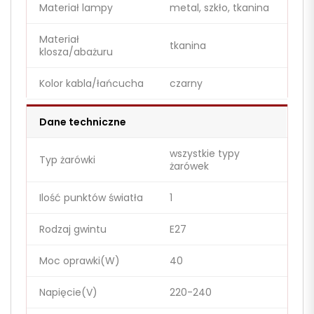
Materiał lampy
metal, szkło, tkanina
Materiał
tkanina
klosza/abażuru
Kolor kabla/łańcucha
czarny
Dane techniczne
wszystkie typy
Typ żarówki
żarówek
Ilość punktów światła
1
Rodzaj gwintu
E27
Moc oprawki(W)
40
Napięcie(V)
220-240