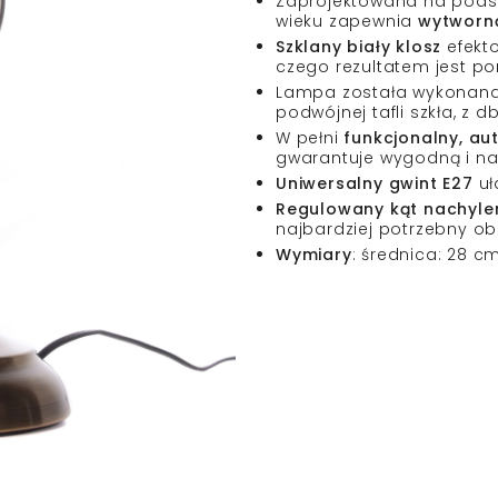
Zaprojektowana na podst
wieku zapewnia
wytworną
Szklany biały klosz
efekt
czego rezultatem jest 
Lampa została wykonan
podwójnej tafli szkła, z 
W pełni
funkcjonalny, au
gwarantuje wygodną i na
Uniwersalny gwint E27
uł
Regulowany kąt nachylen
najbardziej potrzebny ob
Wymiary
: średnica: 28 c