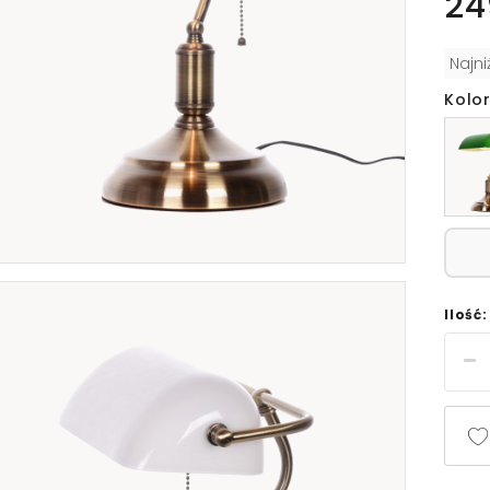
24
Najn
Kolor
Ilość: