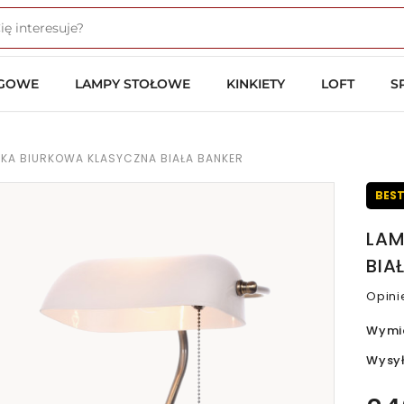
OGOWE
LAMPY STOŁOWE
KINKIETY
LOFT
S
SKA BIURKOWA KLASYCZNA BIAŁA BANKER
BEST
LAM
BIA
Opini
Wymi
Wysy