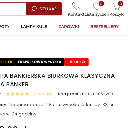
0
0
SZUKAJ
Kontakt
Lista życzeń
Koszyk
POTY
LAMPY KULE
ŻARÓWKI
BESTSELLERY
SELLER
EKSPRESOWA WYSYŁKA
- 50,00 ZŁ
PA BANKIERSKA BIURKOWA KLASYCZNA
ŁA BANKER
e:
(16 opinii)
Kod produktu
:
LDT 305 (WT)
średnica klosza: 28 cm. wysokość lampy: 38 cm.
ary
:
24 godziny
łka w
: