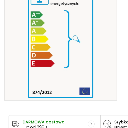
DARMOWA dostawa
Szybka
Już od 299 zł
Nawet