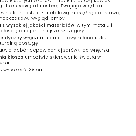
awie starych wzorów i modeli z początków XX.
 i luksusową atmosferę Twojego wnętrza
ownie kontrastuje z metalową mosiężną podstawą,
ponadczasowy wygląd lampy
a z
wysokiej jakości materiałów
, w tym metalu i
dbałością o najdrobniejsze szczegóły
tentyczny włącznik
na metalowym łańcuszku
turalną obsługę
atwia dobór odpowiedniej żarówki do wnętrza
ia klosza
umożliwia skierowanie światła w
szar
m, wysokość: 38 cm