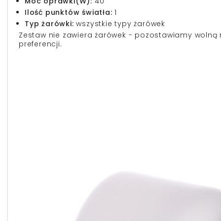
Moc oprawki(W):
40
Ilość punktów światła:
1
Typ żarówki:
wszystkie typy żarówek
Zestaw nie zawiera żarówek - pozostawiamy wolną r
preferencji.