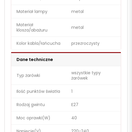
Materiał lampy
metal
Materiał
metal
klosza/abażuru
Kolor kabla/łańcucha
przezroczysty
Dane techniczne
wszystkie typy
Typ żarówki
żarówek
Ilość punktów światła
1
Rodzaj gwintu
E27
Moc oprawki(W)
40
Napięcie(V)
220-240