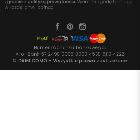
zgodnie z
polityką prywatności
. Wiem, że zgodę tę mogę
w każdej chwili cofnąć.
Numer rachunku bankowego:
Alior Bank 57 2490 0005 0000 4530 6119 4222
© DAMI DOMO - Wszystkie prawa zastrzeżone