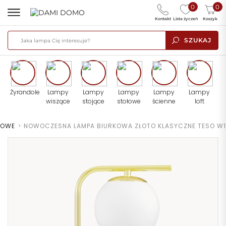
0
0
Kontakt
Lista życzeń
Koszyk
SZUKAJ
Żyrandole
Lampy
Lampy
Lampy
Lampy
Lampy
wiszące
stojące
stołowe
ścienne
loft
ŁOWE
>
NOWOCZESNA LAMPA BIURKOWA ZŁOTO KLASYCZNE TESO W1