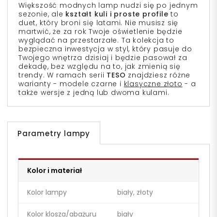
Większość modnych lamp nudzi się po jednym
sezonie, ale
kształt kuli i proste profile
to
duet, który broni się latami. Nie musisz się
martwić, że za rok Twoje oświetlenie będzie
wyglądać na przestarzałe. Ta kolekcja to
bezpieczna inwestycja w styl, który pasuje do
Twojego wnętrza dzisiaj i będzie pasował za
dekadę, bez względu na to, jak zmienią się
trendy. W ramach serii
TESO
znajdziesz różne
warianty - modele czarne i
klasyczne złoto
- a
także wersje z jedną lub dwoma kulami.
Parametry lampy
Kolor i materiał
Kolor lampy
biały, złoty
Kolor klosza/abażuru
biały