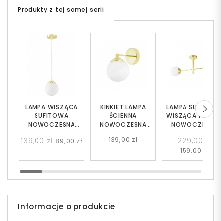
Produkty z tej samej serii
LAMPA WISZĄCA
KINKIET LAMPA
LAMPA SUFITOW
SUFITOWA
ŚCIENNA
WISZĄCA PLAFO
NOWOCZESNA
NOWOCZESNA
NOWOCZESNA
ZŁOTO KLASYCZNE
ZŁOTO KLASYCZNE
ZŁOTO KLASYCZN
139,00 zł
139,00 zł
229,00 zł
89,00 zł
BIAŁA KULA FINO W1
BIAŁA KULA FINO W1
BIAŁE KULE FINO 
159,00 zł
LED
LED
LED
Informacje o produkcie