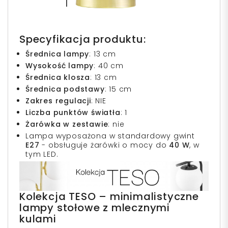
Specyfikacja produktu:
Średnica lampy
: 13 cm
Wysokość lampy
: 40 cm
Średnica klosza
: 13 cm
Średnica podstawy
: 15 cm
Zakres regulacji
: NIE
Liczba punktów światła
: 1
Żarówka w zestawie
: nie
Lampa wyposażona w standardowy gwint
E27
- obsługuje żarówki o mocy do
40 W
, w
tym LED.
Kolekcja TESO – minimalistyczne
lampy stołowe z mlecznymi
kulami