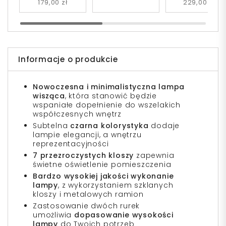
179,00 zł
229,00 zł
Informacje o produkcie
Nowoczesna i minimalistyczna lampa
wisząca
, która stanowić będzie
wspaniałe dopełnienie do wszelakich
współczesnych wnętrz
Subtelna
czarna kolorystyka
dodaje
lampie elegancji, a wnętrzu
reprezentacyjności
7 przezroczystych kloszy
zapewnia
świetne oświetlenie pomieszczenia
Bardzo wysokiej jakości wykonanie
lampy
, z wykorzystaniem szklanych
kloszy i metalowych ramion
Zastosowanie dwóch rurek
umożliwia
dopasowanie wysokości
lampy
do Twoich potrzeb