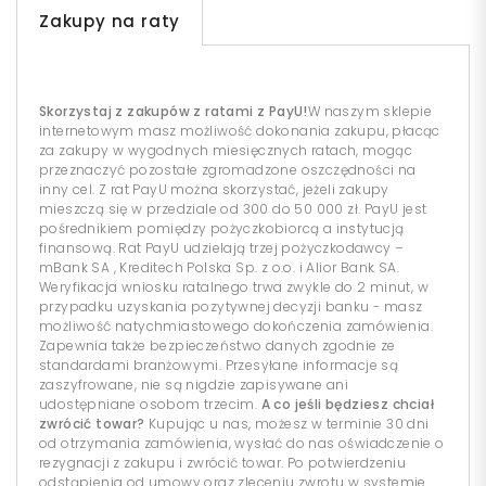
Zakupy na raty
Skorzystaj z zakupów z ratami z PayU!
W naszym sklepie
internetowym masz możliwość dokonania zakupu, płacąc
za zakupy w wygodnych miesięcznych ratach, mogąc
przeznaczyć pozostałe zgromadzone oszczędności na
inny cel. Z rat PayU można skorzystać, jeżeli zakupy
mieszczą się w przedziale od 300 do 50 000 zł. PayU jest
pośrednikiem pomiędzy pożyczkobiorcą a instytucją
finansową. Rat PayU udzielają trzej pożyczkodawcy –
mBank SA , Kreditech Polska Sp. z o.o. i Alior Bank SA.
Weryfikacja wniosku ratalnego trwa zwykle do 2 minut, w
przypadku uzyskania pozytywnej decyzji banku - masz
możliwość natychmiastowego dokończenia zamówienia.
Zapewnia także bezpieczeństwo danych zgodnie ze
standardami branżowymi. Przesyłane informacje są
zaszyfrowane, nie są nigdzie zapisywane ani
udostępniane osobom trzecim.
A co jeśli będziesz chciał
zwrócić towar?
Kupując u nas, możesz w terminie 30 dni
od otrzymania zamówienia, wysłać do nas oświadczenie o
rezygnacji z zakupu i zwrócić towar. Po potwierdzeniu
odstąpienia od umowy oraz zleceniu zwrotu w systemie