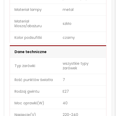
Materiał lampy
metal
Materiał
szkło
klosza/abażuru
Kolor podsufitki
czarny
Dane techniczne
wszystkie typy
Typ żarówki
żarówek
Ilość punktów światła
7
Rodzaj gwintu
E27
Moc oprawki(W)
40
Napięcie(V)
220-240