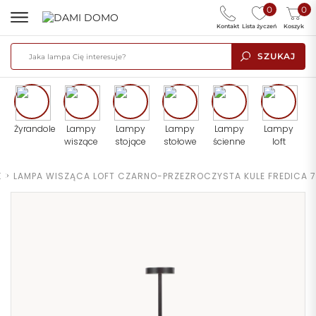
0
0
Kontakt
Lista życzeń
Koszyk
SZUKAJ
Żyrandole
Lampy
Lampy
Lampy
Lampy
Lampy
wiszące
stojące
stołowe
ścienne
loft
E
>
LAMPA WISZĄCA LOFT CZARNO-PRZEZROCZYSTA KULE FREDICA 7