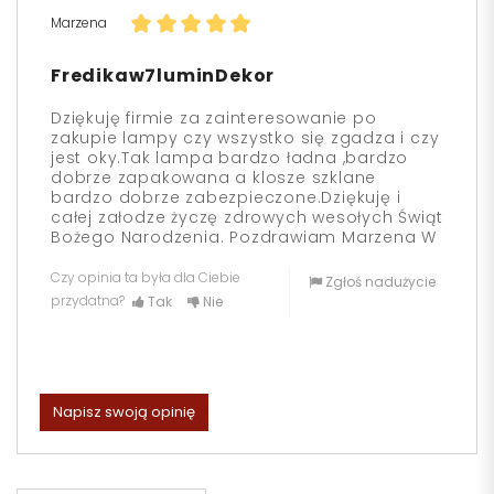
Marzena
Fredikaw7luminDekor
Dziękuję firmie za zainteresowanie po
zakupie lampy czy wszystko się zgadza i czy
jest oky.Tak lampa bardzo ładna ,bardzo
dobrze zapakowana a klosze szklane
bardzo dobrze zabezpieczone.Dziękuję i
całej załodze życzę zdrowych wesołych Świąt
Bożego Narodzenia. Pozdrawiam Marzena W
Czy opinia ta była dla Ciebie
Zgłoś nadużycie
przydatna?
Tak
Nie
Napisz swoją opinię