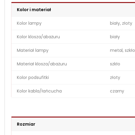
Kolor i materiał
Kolor lampy
biały, złoty
Kolor klosza/abażuru
biały
Materiał lampy
metal, szkło
Materiał klosza/abażuru
szkło
Kolor podsufitki
złoty
Kolor kabla/łańcucha
czarny
Rozmiar