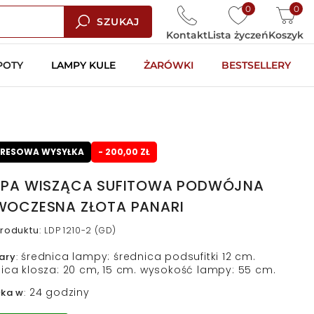
0
0
SZUKAJ
Kontakt
Lista życzeń
Koszyk
POTY
LAMPY KULE
ŻARÓWKI
BESTSELLERY
PRESOWA WYSYŁKA
- 200,00 ZŁ
PA WISZĄCA SUFITOWA PODWÓJNA
OCZESNA ZŁOTA PANARI
roduktu
:
LDP 1210-2 (GD)
średnica lampy: średnica podsufitki 12 cm.
ary
:
ica klosza: 20 cm, 15 cm. wysokość lampy: 55 cm.
24 godziny
łka w
: