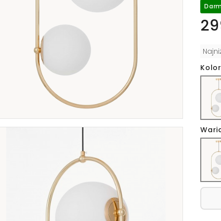
Darm
29
Najn
Kolor
Wari