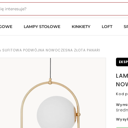
OGOWE
LAMPY STOŁOWE
KINKIETY
LOFT
S
A SUFITOWA PODWÓJNA NOWOCZESNA ZŁOTA PANARI
EKS
LAM
NOW
Kod p
Wymi
średn
Wysy