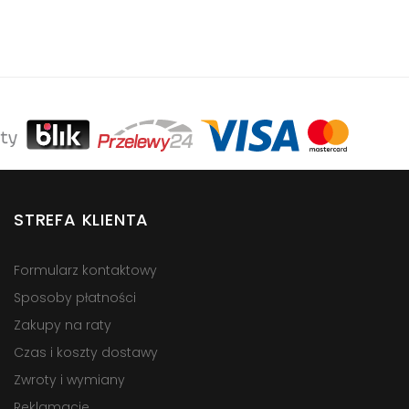
STREFA KLIENTA
Formularz kontaktowy
Sposoby płatności
Zakupy na raty
Czas i koszty dostawy
Zwroty i wymiany
Reklamacje