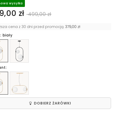
owa wysyłka
9,00 zł
499,00 zł
iższa cena z 30 dni przed promocją:
379,00 zł
: biały
ant:
DOBIERZ ŻARÓWKI