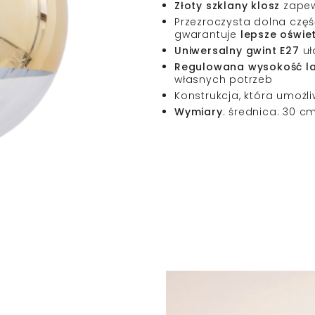
Złoty szklany klosz
zapew
Przezroczysta dolna część
gwarantuje
lepsze oświe
Uniwersalny gwint E27
uł
Regulowana wysokość l
własnych potrzeb
Konstrukcja, która umożl
Wymiary
: średnica: 30 c