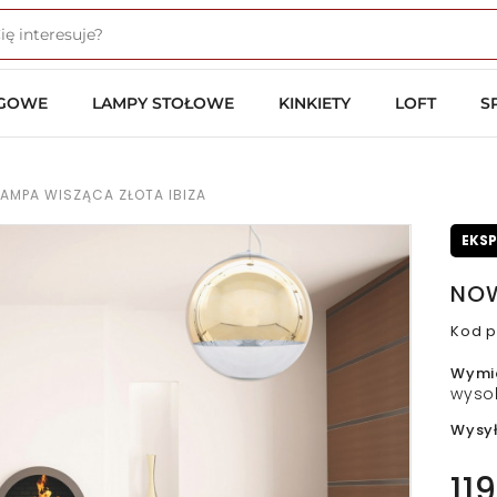
OGOWE
LAMPY STOŁOWE
KINKIETY
LOFT
S
AMPA WISZĄCA ZŁOTA IBIZA
EKS
NOW
Kod p
Wymi
wyso
Wysy
119