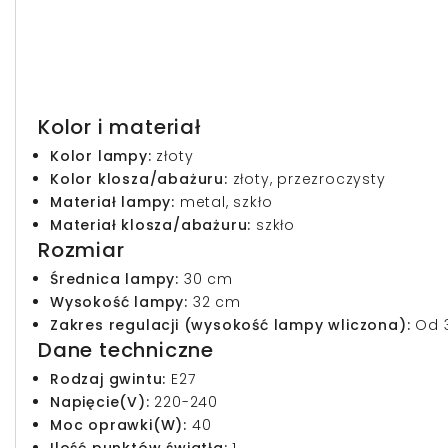
Kolor i materiał
Kolor lampy:
złoty
Kolor klosza/abażuru:
złoty, przezroczysty
Materiał lampy:
metal, szkło
Materiał klosza/abażuru:
szkło
Rozmiar
Średnica lampy:
30 cm
Wysokość lampy:
32 cm
Zakres regulacji (wysokość lampy wliczona):
Od 3
Dane techniczne
Rodzaj gwintu:
E27
Napięcie(V):
220-240
Moc oprawki(W):
40
Ilość punktów światła:
1