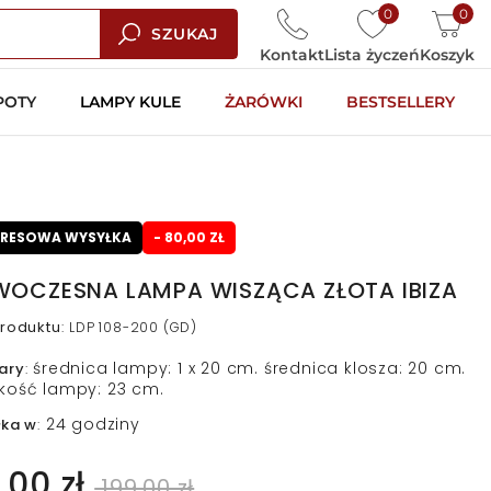
0
0
SZUKAJ
Kontakt
Lista życzeń
Koszyk
POTY
LAMPY KULE
ŻARÓWKI
BESTSELLERY
PRESOWA WYSYŁKA
- 80,00 ZŁ
OCZESNA LAMPA WISZĄCA ZŁOTA IBIZA
roduktu
:
LDP 108-200 (GD)
średnica lampy: 1 x 20 cm. średnica klosza: 20 cm.
ary
:
kość lampy: 23 cm.
24 godziny
łka w
:
,00 zł
199,00 zł