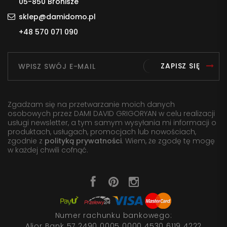
05-850 Bronisze
sklep@damidomo.pl
+48 570 071 090
ZAPISZ SIĘ
Zgadzam się na przetwarzanie moich danych
osobowych przez DAMI DAVID GRIGORYAN w celu realizacji
usługi newsletter, a tym samym wysyłania mi informacji o
produktach, usługach, promocjach lub nowościach,
zgodnie z
polityką prywatności
. Wiem, że zgodę tę mogę
w każdej chwili cofnąć.
Numer rachunku bankowego:
Alior Bank 57 2490 0005 0000 4530 6119 4222