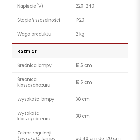
Napięcie(V)
220-240
Stopień szczelności
IP20
Waga produktu
2 kg
Rozmiar
Średnica lampy
18,5 cm
Średnica
18,5 cm
klosza/abażuru
Wysokość lampy
38 cm
Wysokość
38 cm
klosza/abażuru
Zakres regulacji
(wysokość lampy
od 40 cm do 120 cm