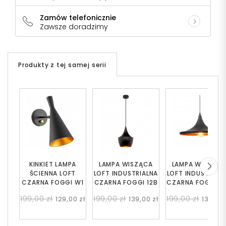
Zamów telefonicznie
Zawsze doradzimy
Produkty z tej samej serii
KINKIET LAMPA
LAMPA WISZĄCA
LAMPA WISZĄC
ŚCIENNA LOFT
LOFT INDUSTRIALNA
LOFT INDUSTRIAL
CZARNA FOGGI W1
CZARNA FOGGI 12B
CZARNA FOGGI 1
199,00 zł
199,00 zł
199,00 zł
129,00 zł
139,00 zł
139,00 