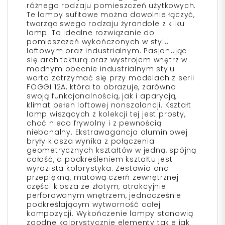
różnego rodzaju pomieszczeń użytkowych.
Te lampy sufitowe można dowolnie łączyć,
tworząc swego rodzaju żyrandole z kilku
lamp. To idealne rozwiązanie do
pomieszczeń wykończonych w stylu
loftowym oraz industrialnym. Pasjonując
się architekturą oraz wystrojem wnętrz w
modnym obecnie industrialnym stylu
warto zatrzymać się przy modelach z serii
FOGGI 12A, która to obrazuje, zarówno
swoją funkcjonalnością, jak i aparycją,
klimat pełen loftowej nonszalancji. Kształt
lamp wiszących z kolekcji tej jest prosty,
choć nieco frywolny i z pewnością
niebanalny. Ekstrawagancja aluminiowej
bryły klosza wynika z połączenia
geometrycznych kształtów w jedną, spójną
całość, a podkreśleniem kształtu jest
wyrazista kolorystyka. Zestawia ona
przepiękną, matową czerń zewnętrznej
części klosza ze złotym, atrakcyjnie
perforowanym wnętrzem, jednocześnie
podkreślającym wytworność całej
kompozycji. Wykończenie lampy stanowią
zgodne kolorystycznie elementy takie jak