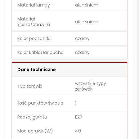
Materiał lampy
aluminium
Materiał
aluminium
klosza/abażuru
Kolor podsufitki
czarny
Kolor kabla/łańcucha
czarny
Dane techniczne
wszystkie typy
Typ żarówki
żarówek
Ilość punktów światła
1
Rodzaj gwintu
E27
Moc oprawki(W)
40