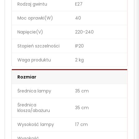
Rodzaj gwintu
E27
Moc oprawki(W)
40
Napięcie(V)
220-240
Stopień szczelności
IP20
Waga produktu
2 kg
Rozmiar
Średnica lampy
35 cm
Średnica
35 cm
klosza/abażuru
Wysokość lampy
17 cm
Wysokość