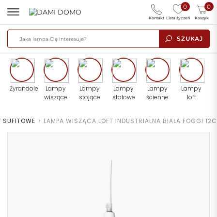
0
0
Kontakt
Lista życzeń
Koszyk
SZUKAJ
Żyrandole
Lampy
Lampy
Lampy
Lampy
Lampy
wiszące
stojące
stołowe
ścienne
loft
Y SUFITOWE
>
LAMPA WISZĄCA LOFT INDUSTRIALNA BIAŁA FOGGI 12C