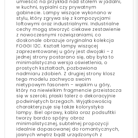
umieścić na przykład nad stołem w jadalni,
w kuchni, sypialni czy prywatnym
gabinecie. Lampy wiszące wykonano w
stylu, który zgrywa się z kompozycjami
loftowymi oraz industrialnymi. Industrialne
cechy mogą stworzyć ciekawe zestawienie
z nowoczesnymi rozwiązaniami, co
doskonale obrazuje oryginalna kolekcja
FOGGI 12C. Kształt lampy wiszącej
zaprezentowanej u góry jest dwojaki – z
jednej strony postarano się, aby była to
minimalistyczna wersja oświetlenia, o
prostych kształtach, pozbawiona
nadmiaru zdobień. Z drugiej strony klosz
tego modelu zachwyca swoim
nietypowym fasonem – wąskim u góry,
który na niewielkim fragmencie przeistacza
się w szeroki, płaski talerz o dekoracyjnie
podwiniętych brzegach. Wyjątkowością
charakteryzuje się także kolorystyka
lampy. Biel oprawy, kabla oraz podsufitki
tworzy bardzo spójny obraz
minimalistycznej, subtelnej propozycji
idealnie dopasowanej do romantycznych,
jasnych wnętrz bądź urządzonych z