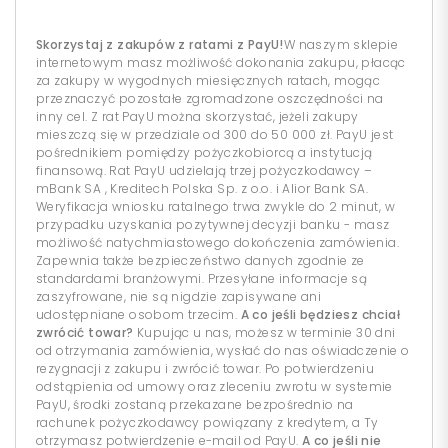
Skorzystaj z zakupów z ratami z PayU!
W naszym sklepie
internetowym masz możliwość dokonania zakupu, płacąc
za zakupy w wygodnych miesięcznych ratach, mogąc
przeznaczyć pozostałe zgromadzone oszczędności na
inny cel. Z rat PayU można skorzystać, jeżeli zakupy
mieszczą się w przedziale od 300 do 50 000 zł. PayU jest
pośrednikiem pomiędzy pożyczkobiorcą a instytucją
finansową. Rat PayU udzielają trzej pożyczkodawcy –
mBank SA , Kreditech Polska Sp. z o.o. i Alior Bank SA.
Weryfikacja wniosku ratalnego trwa zwykle do 2 minut, w
przypadku uzyskania pozytywnej decyzji banku - masz
możliwość natychmiastowego dokończenia zamówienia.
Zapewnia także bezpieczeństwo danych zgodnie ze
standardami branżowymi. Przesyłane informacje są
zaszyfrowane, nie są nigdzie zapisywane ani
udostępniane osobom trzecim.
A co jeśli będziesz chciał
zwrócić towar?
Kupując u nas, możesz w terminie 30 dni
od otrzymania zamówienia, wysłać do nas oświadczenie o
rezygnacji z zakupu i zwrócić towar. Po potwierdzeniu
odstąpienia od umowy oraz zleceniu zwrotu w systemie
PayU, środki zostaną przekazane bezpośrednio na
rachunek pożyczkodawcy powiązany z kredytem, a Ty
otrzymasz potwierdzenie e-mail od PayU.
A co jeśli nie