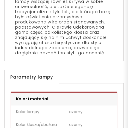
lampy wiszącej również skrywa w sobie
uniwersalność, ale także elegancję i
tradycjonalizm stylu loft, dla którego bazą
było oświetlenie przemysłowe
produkowane w kolorach stonowanych,
podstawowych. Ciekawie udekorowana
górna część półkolistego klosza oraz
znajdujący się na nim uchwyt doskonale
wyciągają charakterystyczne dla stylu
industrialnego zdobienia, pozwalając
dogłębnie poznać ten styl i go docenić.
Parametry lampy
Kolor i materiał
Kolor lampy
czarny
Kolor klosza/abażuru
czarny