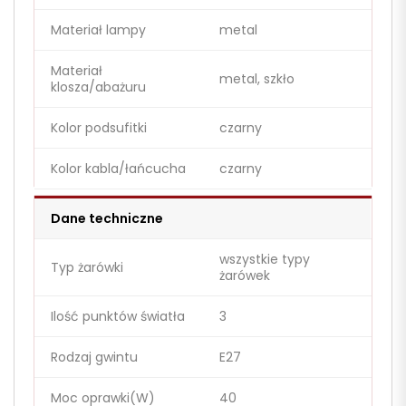
Materiał lampy
metal
Materiał
metal, szkło
klosza/abażuru
Kolor podsufitki
czarny
Kolor kabla/łańcucha
czarny
Dane techniczne
wszystkie typy
Typ żarówki
żarówek
Ilość punktów światła
3
Rodzaj gwintu
E27
Moc oprawki(W)
40