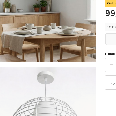
Osta
99
Najn
Ilość: