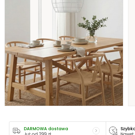
DARMOWA dostawa
Szybka
Już od 299 zł
Nawet