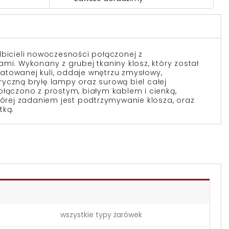
lbicieli nowoczesności połączonej z
mi. Wykonany z grubej tkaniny klosz, który został
towanej kuli, oddaje wnętrzu zmysłowy,
yczną bryłę lampy oraz surową biel całej
ołączono z prostym, białym kablem i cienką,
której zadaniem jest podtrzymywanie klosza, oraz
tką.
wszystkie typy żarówek