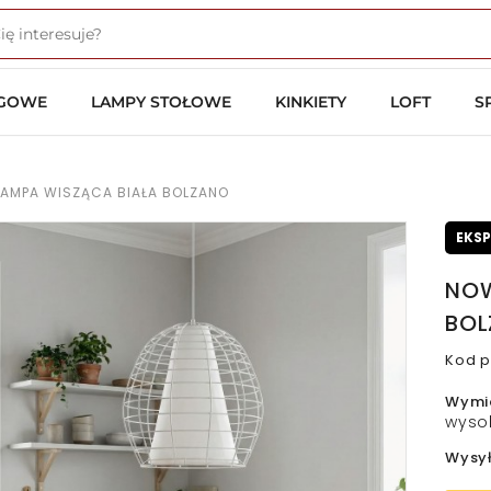
OGOWE
LAMPY STOŁOWE
KINKIETY
LOFT
S
AMPA WISZĄCA BIAŁA BOLZANO
EKS
NOW
BOL
Kod p
Wymi
wyso
Wysy