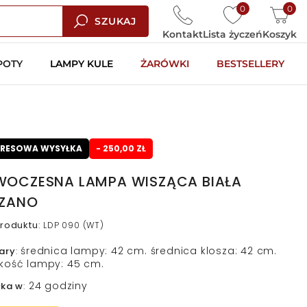
0
0
SZUKAJ
Kontakt
Lista życzeń
Koszyk
POTY
LAMPY KULE
ŻARÓWKI
BESTSELLERY
PRESOWA WYSYŁKA
- 250,00 ZŁ
OCZESNA LAMPA WISZĄCA BIAŁA
ZANO
roduktu
:
LDP 090 (WT)
średnica lampy: 42 cm. średnica klosza: 42 cm.
ary
:
kość lampy: 45 cm.
24 godziny
łka w
: