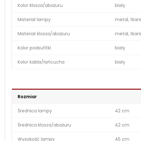
Kolor klosza/abażuru
biały
Materiał lampy
metal, tkan
Materiał klosza/abażuru
metal, tkan
Kolor podsufitki
biały
Kolor kabla/łańcucha
biały
Rozmiar
Średnica lampy
42 cm
Średnica klosza/abażuru
42 cm
Wysokość lampy
45 cm