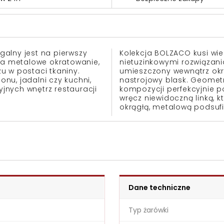
alny jest na pierwszy
Kolekcja BOLZACO kusi wie
ąca metalowe okratowanie,
nietuzinkowymi rozwiązania
u w postaci tkaniny.
umieszczony wewnątrz okra
onu, jadalni czy kuchni,
nastrojowy blask. Geometr
jnych wnętrz restauracji
kompozycji perfekcyjnie p
wręcz niewidoczną linką, 
okrągłą, metalową podsufi
Dane techniczne
Typ żarówki