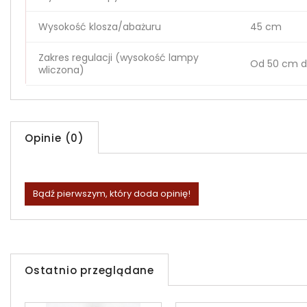
Wysokość klosza/abażuru
45 cm
Zakres regulacji (wysokość lampy
Od 50 cm d
wliczona)
Opinie (0)
Bądź pierwszym, który doda opinię!
Ostatnio przeglądane