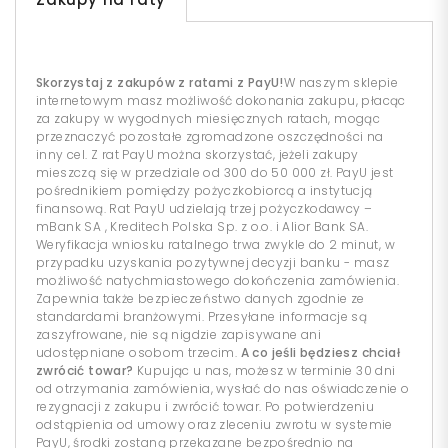
Skorzystaj z zakupów z ratami z PayU!
W naszym sklepie
internetowym masz możliwość dokonania zakupu, płacąc
za zakupy w wygodnych miesięcznych ratach, mogąc
przeznaczyć pozostałe zgromadzone oszczędności na
inny cel. Z rat PayU można skorzystać, jeżeli zakupy
mieszczą się w przedziale od 300 do 50 000 zł. PayU jest
pośrednikiem pomiędzy pożyczkobiorcą a instytucją
finansową. Rat PayU udzielają trzej pożyczkodawcy –
mBank SA , Kreditech Polska Sp. z o.o. i Alior Bank SA.
Weryfikacja wniosku ratalnego trwa zwykle do 2 minut, w
przypadku uzyskania pozytywnej decyzji banku - masz
możliwość natychmiastowego dokończenia zamówienia.
Zapewnia także bezpieczeństwo danych zgodnie ze
standardami branżowymi. Przesyłane informacje są
zaszyfrowane, nie są nigdzie zapisywane ani
udostępniane osobom trzecim.
A co jeśli będziesz chciał
zwrócić towar?
Kupując u nas, możesz w terminie 30 dni
od otrzymania zamówienia, wysłać do nas oświadczenie o
rezygnacji z zakupu i zwrócić towar. Po potwierdzeniu
odstąpienia od umowy oraz zleceniu zwrotu w systemie
PayU, środki zostaną przekazane bezpośrednio na