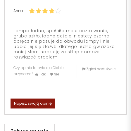
Anna
Lampa ładna, spełniła moje oczekiwania,
grube szkło, ładne detale, niestety czarna
obręcz nie pasuje do obwodu lampy i nie
udało jej się złożyć, dlatego jedna gwiazdka
mniej Mam nadzieję że sklep pomoże
rozwiązać problem
Czy opinia ta była dla Ciebie
Zgłoś nadużycie
przydatna?
Tak
Nie
Napisz swoją opinię
Zakupy na raty