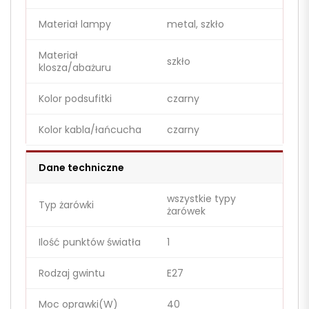
Materiał lampy
metal, szkło
Materiał
szkło
klosza/abażuru
Kolor podsufitki
czarny
Kolor kabla/łańcucha
czarny
Dane techniczne
wszystkie typy
Typ żarówki
żarówek
Ilość punktów światła
1
Rodzaj gwintu
E27
Moc oprawki(W)
40