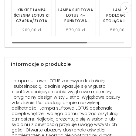
KINKIET LAMPA
LAMPA SUFITOWA
LAMPA
ŚCIENNA LOTUS K1
LOTUS 4-
PODŁOGOWA
CZARNA/ZŁOTA
PUNKTOWA
STOJĄCA LOTU
EMIBIG
CZARNA/ZŁOTA
LP2 CZARNA/ZŁO
209,00 zł
579,00 zł
589,00 zł
EMIBIG
EMIBIG
Informacje o produkcie
Lampa sufitowa LOTUS zachwyca lekkością
i subtelnością. Idealnie wpasuje się w gusta
klientów, ceniących sobie wyjątkowe materiały
i oryginalny design w stylu etno. Wyjątkowe bażury
w kształcie liści dodają lampie niezwykłej
delikatności. Lampa sufitowa LOTUS doskonale
ociepli wnętrze Twojego domu, tworząc przytulną
atmosferę. Najlepiej prezentuje się w salonie lub
sypialni i z pewnością przykuje uwagę wszystkich
gości. Otwarte abażury doskonale oświetlą
pomieszczenie, tworząc niepowtarzalny klimat.