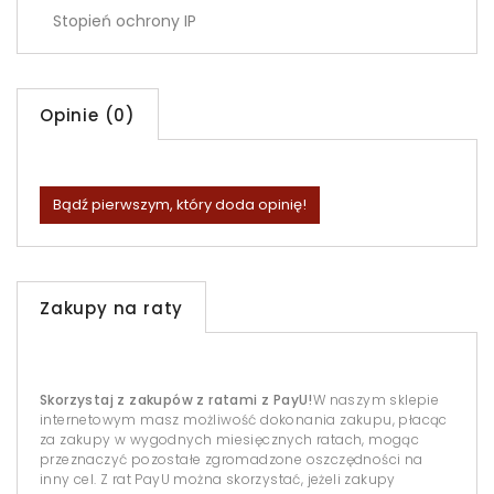
Stopień ochrony IP
Opinie (0)
Bądź pierwszym, który doda opinię!
Zakupy na raty
Skorzystaj z zakupów z ratami z PayU!
W naszym sklepie
internetowym masz możliwość dokonania zakupu, płacąc
za zakupy w wygodnych miesięcznych ratach, mogąc
przeznaczyć pozostałe zgromadzone oszczędności na
inny cel. Z rat PayU można skorzystać, jeżeli zakupy