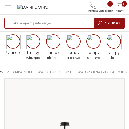
0
0
Kontakt
Lista życzeń
Koszyk
SZUKAJ
Żyrandole
Lampy
Lampy
Lampy
Lampy
Lampy
wiszące
stojące
stołowe
ścienne
loft
OWE
>
LAMPA SUFITOWA LOTUS 2-PUNKTOWA CZARNA/ZŁOTA EMIBIG