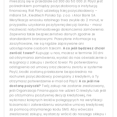
mieszczą się w przedziale od 300 do 50 000 zł. PayU jest
pośrednikiem pomiędzy pożyczkobiorcą a instytucją
finansową. Rat PayU udzielają trzej pożyczkodawcy –
mBank SA , Kreditech Polska Sp. z o.o. i Alior Bank SA.
Weryfikacja wniosku ratalnego trwa zwykle do 2 minut, w
przypadku uzyskania pozytywnej decyzji banku - masz
możliwość natychmiastowego dokończenia zamówienia.
Zapewnia także bezpieczeństwo danych zgodnie ze
standardami branżowymi. Przesyłane informacje są
zaszyfrowane, nie są nigdzie zapisywane ani
udostępniane osobom trzecim.
A co jeśli będziesz chciał
zwrócić towar?
Kupując u nas, możesz w terminie 30 dni
od otrzymania zamówienia, wysłać do nas oświadczenie o
rezygnacji z zakupu i zwrócić towar. Po potwierdzeniu
odstąpienia od umowy oraz zleceniu zwrotu w systemie
PayU, środki zostaną przekazane bezpośrednio na
rachunek pożyczkodawcy powiązany z kredytem, a Ty
otrzymasz potwierdzenie e-mail od PayU.
A co jeśli nie
dostanę pożyczki?
Twój zakup nie zostanie zrealizowany,
jeśli Organizacja Finansująca nie udzieli Ci kredytu lub jeśli
po otrzymaniu pozytywnej decyzji kredytowej, nie
wykonasz kolejnych kroków polegających na weryfikacji
tożsamości i zatwierdzeniu warunków umowy kredytowej
za pomocą otrzymanego kodu SMS. Aby wówczas
zrealizować zakupy, wystarczy wrócić do naszego sklepu i