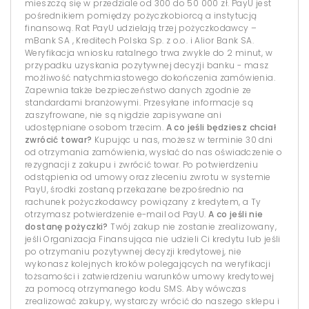
mieszczą się w przedziale od 300 do 50 000 zł. PayU jest
pośrednikiem pomiędzy pożyczkobiorcą a instytucją
finansową. Rat PayU udzielają trzej pożyczkodawcy –
mBank SA , Kreditech Polska Sp. z o.o. i Alior Bank SA.
Weryfikacja wniosku ratalnego trwa zwykle do 2 minut, w
przypadku uzyskania pozytywnej decyzji banku - masz
możliwość natychmiastowego dokończenia zamówienia.
Zapewnia także bezpieczeństwo danych zgodnie ze
standardami branżowymi. Przesyłane informacje są
zaszyfrowane, nie są nigdzie zapisywane ani
udostępniane osobom trzecim.
A co jeśli będziesz chciał
zwrócić towar?
Kupując u nas, możesz w terminie 30 dni
od otrzymania zamówienia, wysłać do nas oświadczenie o
rezygnacji z zakupu i zwrócić towar. Po potwierdzeniu
odstąpienia od umowy oraz zleceniu zwrotu w systemie
PayU, środki zostaną przekazane bezpośrednio na
rachunek pożyczkodawcy powiązany z kredytem, a Ty
otrzymasz potwierdzenie e-mail od PayU.
A co jeśli nie
dostanę pożyczki?
Twój zakup nie zostanie zrealizowany,
jeśli Organizacja Finansująca nie udzieli Ci kredytu lub jeśli
po otrzymaniu pozytywnej decyzji kredytowej, nie
wykonasz kolejnych kroków polegających na weryfikacji
tożsamości i zatwierdzeniu warunków umowy kredytowej
za pomocą otrzymanego kodu SMS. Aby wówczas
zrealizować zakupy, wystarczy wrócić do naszego sklepu i