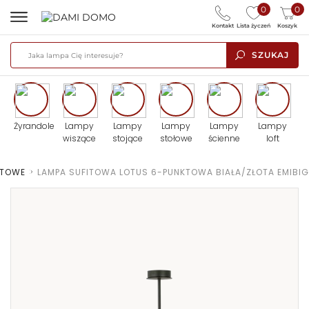
0
0
Kontakt
Lista życzeń
Koszyk
SZUKAJ
Żyrandole
Lampy
Lampy
Lampy
Lampy
Lampy
wiszące
stojące
stołowe
ścienne
loft
ITOWE
>
LAMPA SUFITOWA LOTUS 6-PUNKTOWA BIAŁA/ZŁOTA EMIBIG