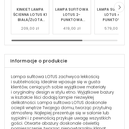
KINKIET LAMPA
LAMPA SUFITOWA
LAMPA SUFITOW
ŚCIENNA LOTUS K1
LOTUS 2-
LOTUS 4-
BIAŁA/ZŁOTA
PUNKTOWA
PUNKTOWA
EMIBIG
BIAŁA/ZŁOTA
BIAŁA/ZŁOTA
209,00 zł
419,00 zł
579,00 zł
EMIBIG
EMIBIG
Informacje o produkcie
Lampa sufitowa LOTUS zachwyca lekkością
i subtelnością. Idealnie wpasuje się w gusta
klientów, ceniących sobie wyjątkowe materiały
i oryginalny design w stylu etno. Wyjątkowe bażury
w kształcie liści dodają lampie niezwykłej
delikatności. Lampa sufitowa LOTUS doskonale
ociepli wnętrze Twojego domu, tworząc przytulną
atmosferę. Najlepiej prezentuje się w salonie lub
sypialni i z pewnością przykuje uwagę wszystkich
gości. Otwarte abażury doskonale oświetlą
pomieszczenie, tworząc niepowtarzalny klimat.