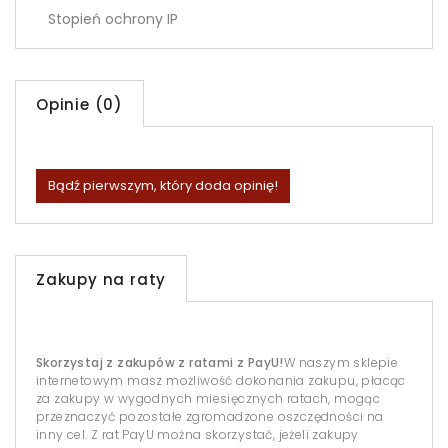
Stopień ochrony IP
Opinie (0)
Bądź pierwszym, który doda opinię!
Zakupy na raty
Skorzystaj z zakupów z ratami z PayU!
W naszym sklepie
internetowym masz możliwość dokonania zakupu, płacąc
za zakupy w wygodnych miesięcznych ratach, mogąc
przeznaczyć pozostałe zgromadzone oszczędności na
inny cel. Z rat PayU można skorzystać, jeżeli zakupy