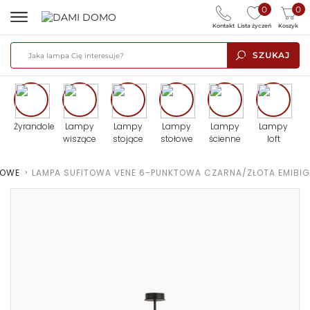
0
0
Kontakt
Lista życzeń
Koszyk
SZUKAJ
Żyrandole
Lampy
Lampy
Lampy
Lampy
Lampy
wiszące
stojące
stołowe
ścienne
loft
TOWE
>
LAMPA SUFITOWA VENE 6-PUNKTOWA CZARNA/ZŁOTA EMIBIG