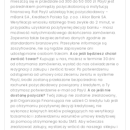
mieszczą się w przedziale od 300 do 50 000 zł. PayU jest
pośrednikiem pomiędzy pożyczkobiorcą a instytucją
finansową. Rat PayU udzielają trzej pożyczkodawcy –
mBank SA , Kreditech Polska Sp. z o.o. i Alior Bank SA.
Weryfikacja wniosku ratalnego trwa zwykle do 2 minut, w
przypadku uzyskania pozytywnej decyzji banku - masz
możliwość natychmiastowego dokończenia zamówienia.
Zapewnia także bezpieczeństwo danych zgodnie ze
standardami branżowymi. Przesyłane informacje są
zaszyfrowane, nie są nigdzie zapisywane ani
udostępniane osobom trzecim.
A co jeśli będziesz chciał
zwrócić towar?
Kupując u nas, możesz w terminie 30 dni
od otrzymania zamówienia, wysłać do nas oświadczenie o
rezygnacji z zakupu i zwrócić towar. Po potwierdzeniu
odstąpienia od umowy oraz zleceniu zwrotu w systemie
PayU, środki zostaną przekazane bezpośrednio na
rachunek pożyczkodawcy powiązany z kredytem, a Ty
otrzymasz potwierdzenie e-mail od PayU.
A co jeśli nie
dostanę pożyczki?
Twój zakup nie zostanie zrealizowany,
jeśli Organizacja Finansująca nie udzieli Ci kredytu lub jeśli
po otrzymaniu pozytywnej decyzji kredytowej, nie
wykonasz kolejnych kroków polegających na weryfikacji
tożsamości i zatwierdzeniu warunków umowy kredytowej
za pomocą otrzymanego kodu SMS. Aby wówczas
zrealizować zakupy, wystarczy wrócić do naszego sklepu i