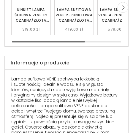
KINKIET LAMPA
LAMPA SUFITOWA
LAMPA SUFITOW
ŚCIENNA VENE K2
VENE 2-PUNKTOWA
VENE 4-PUNKTO
CZARNA/ZŁOTA
CZARNA/ZŁOTA
CZARNA/ZŁOTA
EMIBIG
EMIBIG
EMIBIG
319,00 zł
419,00 zł
579,00 zł
Informacje o produkcie
Lampa sufitowa VENE zachwyca lekkością
i subtelnością. Idealnie wpasuje się w gusta
klientów, ceniących sobie wyjątkowe materiały
i oryginalny design w stylu etno. Wyjątkowe bażury
w kształcie liści dodają lampie niezwykłej
delikatności. Lampa sufitowa VENE doskonale
ociepli wnętrze Twojego domu, tworząc przytulną
atmosferę. Najlepiej prezentuje się w salonie lub
sypialni i z pewnością przykuje uwagę wszystkich
gości. Otwarte abażury doskonale oświetlą
pomieszczenie, tworząc niepowtarzalny klimat.