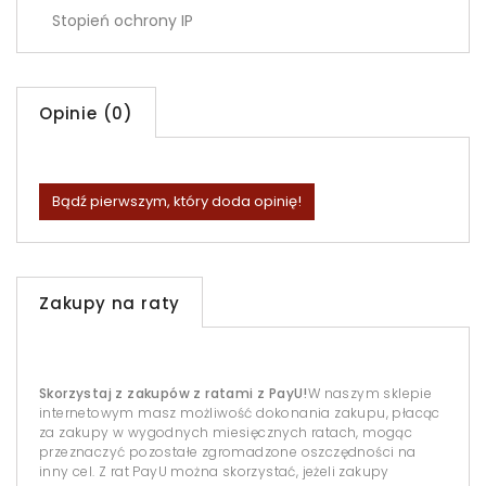
Stopień ochrony IP
Opinie (0)
Bądź pierwszym, który doda opinię!
Zakupy na raty
Skorzystaj z zakupów z ratami z PayU!
W naszym sklepie
internetowym masz możliwość dokonania zakupu, płacąc
za zakupy w wygodnych miesięcznych ratach, mogąc
przeznaczyć pozostałe zgromadzone oszczędności na
inny cel. Z rat PayU można skorzystać, jeżeli zakupy