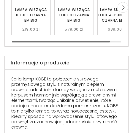
LAMPA WISZĄCA
LAMPA WISZĄCA
LAMPA SUFITOW
KOBE 1 CZARNA
KOBE 3 CZARNA
KOBE 4-PUNKTO
EMIBIG
EMIBIG
CZARNA EMIBIG
219,00 zł
579,00 zł
689,00 zł
Informacje o produkcie
Seria lamp KOBE to połączenie surowego
przemysłowego stylu z naturalnym ciepłem
drewna. Industrialne lampy wiszące z metalowym
korpusem harmonijnie współgrają z drewnianymi
elementami, tworząc unikalne oświetlenie, które
dodaje charakteru każdemu pomieszczeniu. KOBE
to nie tylko lampa, to wyraz nowoczesnej estetyki,
idealny sposób na wprowadzenie stylu loftowego
do wnętrza, zachowując jednocześnie przytulność
drewna.