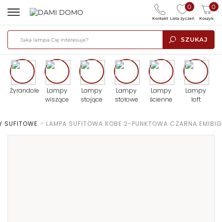
0
0
Kontakt
Lista życzeń
Koszyk
SZUKAJ
Żyrandole
Lampy
Lampy
Lampy
Lampy
Lampy
wiszące
stojące
stołowe
ścienne
loft
Y SUFITOWE
>
LAMPA SUFITOWA KOBE 2-PUNKTOWA CZARNA EMIBIG