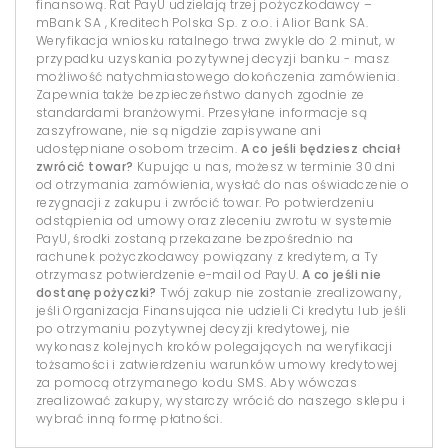
finansową. Rat PayU udzielają trzej pożyczkodawcy –
mBank SA , Kreditech Polska Sp. z o.o. i Alior Bank SA.
Weryfikacja wniosku ratalnego trwa zwykle do 2 minut, w
przypadku uzyskania pozytywnej decyzji banku - masz
możliwość natychmiastowego dokończenia zamówienia.
Zapewnia także bezpieczeństwo danych zgodnie ze
standardami branżowymi. Przesyłane informacje są
zaszyfrowane, nie są nigdzie zapisywane ani
udostępniane osobom trzecim.
A co jeśli będziesz chciał
zwrócić towar?
Kupując u nas, możesz w terminie 30 dni
od otrzymania zamówienia, wysłać do nas oświadczenie o
rezygnacji z zakupu i zwrócić towar. Po potwierdzeniu
odstąpienia od umowy oraz zleceniu zwrotu w systemie
PayU, środki zostaną przekazane bezpośrednio na
rachunek pożyczkodawcy powiązany z kredytem, a Ty
otrzymasz potwierdzenie e-mail od PayU.
A co jeśli nie
dostanę pożyczki?
Twój zakup nie zostanie zrealizowany,
jeśli Organizacja Finansująca nie udzieli Ci kredytu lub jeśli
po otrzymaniu pozytywnej decyzji kredytowej, nie
wykonasz kolejnych kroków polegających na weryfikacji
tożsamości i zatwierdzeniu warunków umowy kredytowej
za pomocą otrzymanego kodu SMS. Aby wówczas
zrealizować zakupy, wystarczy wrócić do naszego sklepu i
wybrać inną formę płatności.