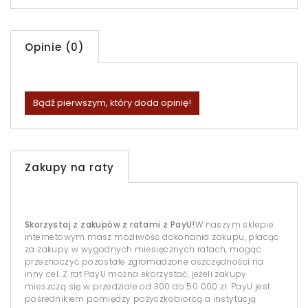
Opinie (0)
Bądź pierwszym, który doda opinię!
Zakupy na raty
Skorzystaj z zakupów z ratami z PayU!
W naszym sklepie
internetowym masz możliwość dokonania zakupu, płacąc
za zakupy w wygodnych miesięcznych ratach, mogąc
przeznaczyć pozostałe zgromadzone oszczędności na
inny cel. Z rat PayU można skorzystać, jeżeli zakupy
mieszczą się w przedziale od 300 do 50 000 zł. PayU jest
pośrednikiem pomiędzy pożyczkobiorcą a instytucją