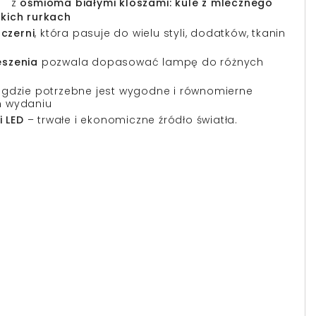
z
ośmioma białymi kloszami: kule z mlecznego
nkich rurkach
czerni
, która pasuje do wielu styli, dodatków, tkanin
eszenia
pozwala dopasować lampę do różnych
, gdzie potrzebne jest wygodne i równomierne
m wydaniu
 LED
– trwałe i ekonomiczne źródło światła.