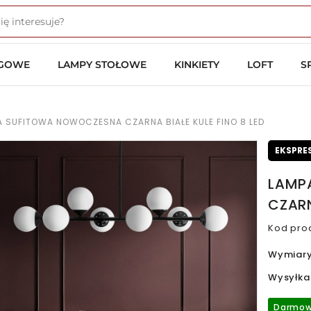
OGOWE
LAMPY STOŁOWE
KINKIETY
LOFT
S
 SUFITOWA NOWOCZESNA CZARNA BIAŁE KULE FINO 8 LED
EKSPRE
LAMP
CZARN
Kod pro
Wymiar
Wysyłka
Darmow