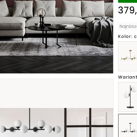
379,
Najniżs
Kolor: 
Wariant