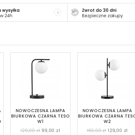
 wysyłka
Zwrot do 30 dni
 w 24h
Bezpieczne zakupy
A
NOWOCZESNA LAMPA
NOWOCZESNA LAMPA
A
BIURKOWA CZARNA TESO
BIURKOWA CZARNA TES
D
W1
W2
129,00 zł
99,00 zł
169,00 zł
129,00 zł