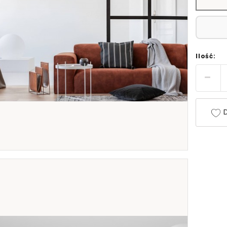
Ilość:
D