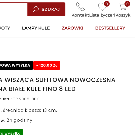
0
0
SZUKAJ
Kontakt
Lista życzeń
Koszyk
POTY
LAMPY KULE
ŻARÓWKI
BESTSELLERY
SOWA WYSYŁKA
- 120,00 ZŁ
A WISZĄCA SUFITOWA NOWOCZESNA
A BIAŁE KULE FINO 8 LED
duktu
:
TP 2005-8BK
średnica klosza: 13 cm.
y
:
24 godziny
 w
:
a wysyłka