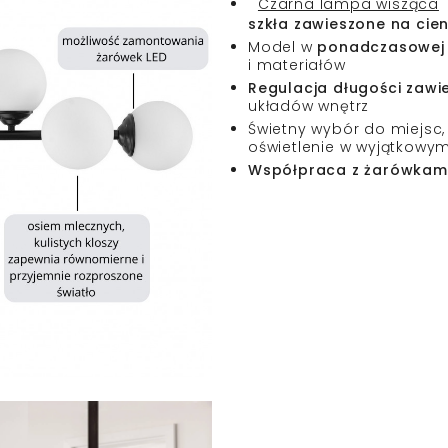
Czarna lampa wisząca
szkła zawieszone na cie
Model w
ponadczasowej 
i materiałów
Regulacja długości zawi
układów wnętrz
Świetny wybór do miejsc
oświetlenie w wyjątkowy
Współpraca z żarówkami