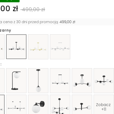
00 zł
499,00 zł
za cena z 30 dni przed promocją:
499,00 zł
czarny
:
Zobacz 
+11