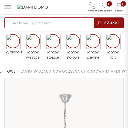
0
0
Kontakt
Lista życzeń
Koszyk
SZUKAJ
Żyrandole
Lampy
Lampy
Lampy
Lampy
Lampy
wiszące
stojące
stołowe
ścienne
loft
UFITOWE
>
LAMPA WISZĄCA NOWOCZESNA CHROMOWANA ARES W4