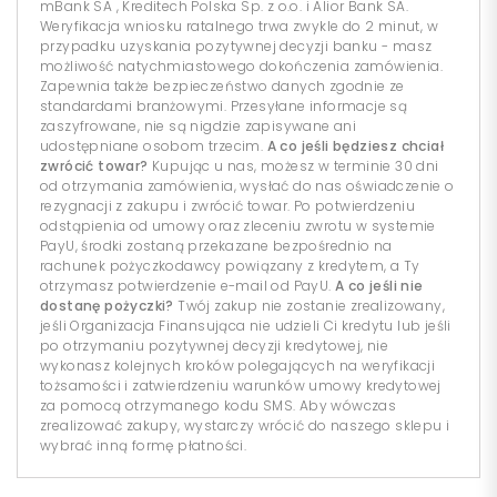
mBank SA , Kreditech Polska Sp. z o.o. i Alior Bank SA.
Weryfikacja wniosku ratalnego trwa zwykle do 2 minut, w
przypadku uzyskania pozytywnej decyzji banku - masz
możliwość natychmiastowego dokończenia zamówienia.
Zapewnia także bezpieczeństwo danych zgodnie ze
standardami branżowymi. Przesyłane informacje są
zaszyfrowane, nie są nigdzie zapisywane ani
udostępniane osobom trzecim.
A co jeśli będziesz chciał
zwrócić towar?
Kupując u nas, możesz w terminie 30 dni
od otrzymania zamówienia, wysłać do nas oświadczenie o
rezygnacji z zakupu i zwrócić towar. Po potwierdzeniu
odstąpienia od umowy oraz zleceniu zwrotu w systemie
PayU, środki zostaną przekazane bezpośrednio na
rachunek pożyczkodawcy powiązany z kredytem, a Ty
otrzymasz potwierdzenie e-mail od PayU.
A co jeśli nie
dostanę pożyczki?
Twój zakup nie zostanie zrealizowany,
jeśli Organizacja Finansująca nie udzieli Ci kredytu lub jeśli
po otrzymaniu pozytywnej decyzji kredytowej, nie
wykonasz kolejnych kroków polegających na weryfikacji
tożsamości i zatwierdzeniu warunków umowy kredytowej
za pomocą otrzymanego kodu SMS. Aby wówczas
zrealizować zakupy, wystarczy wrócić do naszego sklepu i
wybrać inną formę płatności.