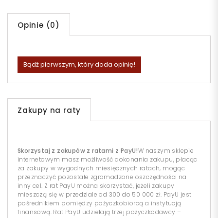
Opinie (0)
Bądź pierwszym, który doda opinię!
Zakupy na raty
Skorzystaj z zakupów z ratami z PayU!
W naszym sklepie
internetowym masz możliwość dokonania zakupu, płacąc
za zakupy w wygodnych miesięcznych ratach, mogąc
przeznaczyć pozostałe zgromadzone oszczędności na
inny cel. Z rat PayU można skorzystać, jeżeli zakupy
mieszczą się w przedziale od 300 do 50 000 zł. PayU jest
pośrednikiem pomiędzy pożyczkobiorcą a instytucją
finansową. Rat PayU udzielają trzej pożyczkodawcy –