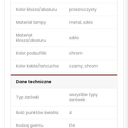
Kolor klosza/abażuru
przezroczysty
Materiał lampy
metal, szkło
Materiał
szkło
klosza/abażuru
Kolor podsufitki
chrom
Kolor kabla/łańcucha
czarny, chrom
Dane techniczne
wszystkie typy
Typ żarówki
żarówek
Ilość punktów światła
4
Rodzaj gwintu
E14