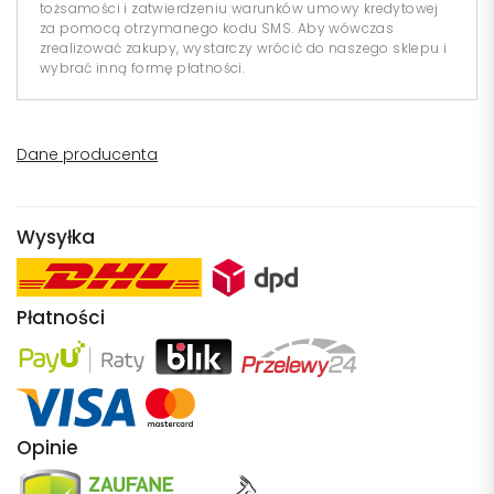
tożsamości i zatwierdzeniu warunków umowy kredytowej
za pomocą otrzymanego kodu SMS. Aby wówczas
zrealizować zakupy, wystarczy wrócić do naszego sklepu i
wybrać inną formę płatności.
Dane producenta
Wysyłka
Płatności
Opinie