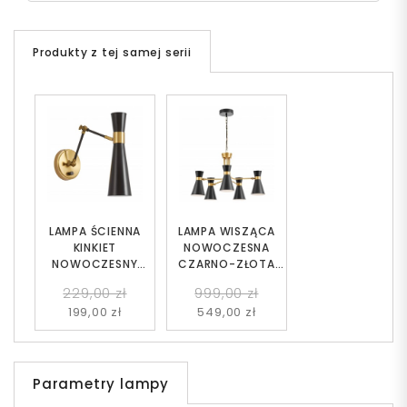
Produkty z tej samej serii
LAMPA ŚCIENNA
LAMPA WISZĄCA
KINKIET
NOWOCZESNA
NOWOCZESNY
CZARNO-ZŁOTA
CZARNY SENA W2
SENA W5
229,00 zł
999,00 zł
199,00 zł
549,00 zł
Parametry lampy