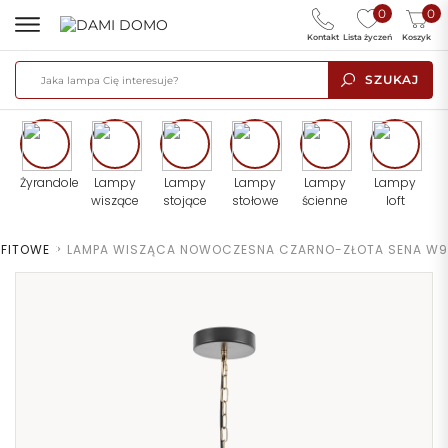
0
0
Kontakt
Lista życzeń
Koszyk
SZUKAJ
Żyrandole
Lampy
Lampy
Lampy
Lampy
Lampy
wiszące
stojące
stołowe
ścienne
loft
UFITOWE
>
LAMPA WISZĄCA NOWOCZESNA CZARNO-ZŁOTA SENA W9