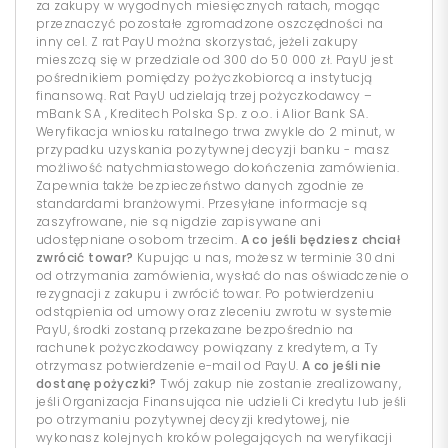
za zakupy w wygodnych miesięcznych ratach, mogąc
przeznaczyć pozostałe zgromadzone oszczędności na
inny cel. Z rat PayU można skorzystać, jeżeli zakupy
mieszczą się w przedziale od 300 do 50 000 zł. PayU jest
pośrednikiem pomiędzy pożyczkobiorcą a instytucją
finansową. Rat PayU udzielają trzej pożyczkodawcy –
mBank SA , Kreditech Polska Sp. z o.o. i Alior Bank SA.
Weryfikacja wniosku ratalnego trwa zwykle do 2 minut, w
przypadku uzyskania pozytywnej decyzji banku - masz
możliwość natychmiastowego dokończenia zamówienia.
Zapewnia także bezpieczeństwo danych zgodnie ze
standardami branżowymi. Przesyłane informacje są
zaszyfrowane, nie są nigdzie zapisywane ani
udostępniane osobom trzecim.
A co jeśli będziesz chciał
zwrócić towar?
Kupując u nas, możesz w terminie 30 dni
od otrzymania zamówienia, wysłać do nas oświadczenie o
rezygnacji z zakupu i zwrócić towar. Po potwierdzeniu
odstąpienia od umowy oraz zleceniu zwrotu w systemie
PayU, środki zostaną przekazane bezpośrednio na
rachunek pożyczkodawcy powiązany z kredytem, a Ty
otrzymasz potwierdzenie e-mail od PayU.
A co jeśli nie
dostanę pożyczki?
Twój zakup nie zostanie zrealizowany,
jeśli Organizacja Finansująca nie udzieli Ci kredytu lub jeśli
po otrzymaniu pozytywnej decyzji kredytowej, nie
wykonasz kolejnych kroków polegających na weryfikacji