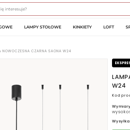
OGOWE
LAMPY STOŁOWE
KINKIETY
LOFT
S
A NOWOCZESNA CZARNA SAONA W24
EKSPRE
LAMP
W24
Kod pro
Wymiar
wysokoś
Wysyłka