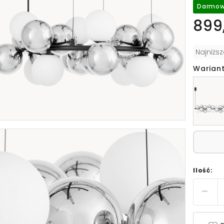
Darmow
899,
Najniżs
Wariant
Ilość: