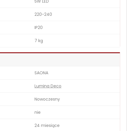
5W LED
220-240
IP20
7 kg
SAONA
Lumina Deco
Nowoczesny
nie
24 miesiące