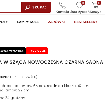
0
0
SZUKAJ
Kontakt
Lista życzeń
Koszyk
POTY
LAMPY KULE
ŻARÓWKI
BESTSELLERY
SOWA WYSYŁKA
- 700,00 ZŁ
A WISZĄCA NOWOCZESNA CZARNA SAONA
duktu
:
LDP 5033-24 (BK)
średnica lampy: 65 cm. średnica klosza: 10 cm.
y
:
ć lampy: 22 cm.
24 godziny
 w
: