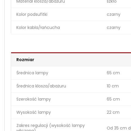
Materiał klosza/abażuru
szkło
Kolor podsufitki
czarny
Kolor kabla/łańcucha
czarny
Rozmiar
Średnica lampy
65 cm
Średnica klosza/abażuru
10 cm
Szerokość lampy
65 cm
Wysokość lampy
22 cm
Zakres regulacji (wysokość lampy
Od 35 cm d
wliczona)