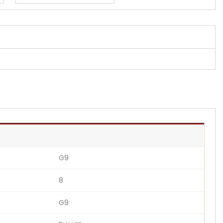
G9
8
G9