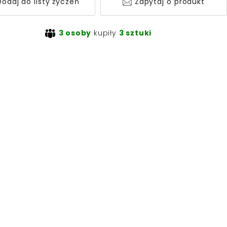
odaj do listy życzeń
Zapytaj o produkt
3 osoby
kupiły
3 sztuki