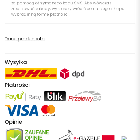
za pomocą otrzymanego kodu SMS. Aby wówczas
zrealizować zakupy, wystarczy wrócić do naszego sklepu i
wybrać inną formę płatności.
Dane producenta
Wysyłka
Płatności
Opinie