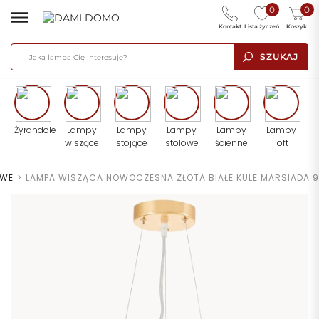
0
0
Kontakt
Lista życzeń
Koszyk
SZUKAJ
Żyrandole
Lampy
Lampy
Lampy
Lampy
Lampy
wiszące
stojące
stołowe
ścienne
loft
OWE
>
LAMPA WISZĄCA NOWOCZESNA ZŁOTA BIAŁE KULE MARSIADA 9