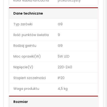
Kolor kabla/łańcucha
przezroczysty
Dane techniczne
Typ żarówki
G9
Ilość punktów światła
9
Rodzaj gwintu
G9
Moc oprawki(W)
5W LED
Napięcie(V)
220-240
Stopień szczelności
IP20
Waga produktu
4,5 kg
Rozmiar