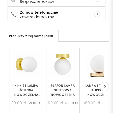
Bezpieczne zakupy
Zamów telefonicznie
Zawsze doradzimy
Produkty z tej samej serii
KINKIET LAMPA
PLAFON LAMPA
LAMPA STOŁOW
ŚCIENNA
SUFITOWA
BIURKOWA
NOWOCZESNA
NOWOCZESNA
NOWOCZESNA
ZŁOTA BIAŁA KULA
ZŁOTA BIAŁA KULA
ZŁOTA BIAŁA KUL
99,00 zł
99,00 zł
169,00 zł
59,00 zł
79,00 zł
99,00 
MARSIADA W1
MARSIADA W1
FREDICA W1