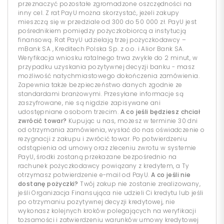
przeznaczyć pozostałe zgromadzone oszczędności na
inny cel. Z rat PayU można skorzystać, jeżeli zakupy
mieszczą się w przedziale od 300 do 50 000 zł. PayU jest
pośrednikiem pomiędzy pożyczkobiorcą a instytucją
finansową. Rat PayU udzielają trzej pożyczkodawcy –
mBank SA , Kreditech Polska Sp. z o.o. i Alior Bank SA.
Weryfikacja wniosku ratalnego trwa zwykle do 2 minut, w
przypadku uzyskania pozytywnej decyzji banku - masz
możliwość natychmiastowego dokończenia zamówienia.
Zapewnia także bezpieczeństwo danych zgodnie ze
standardami branżowymi. Przesyłane informacje są
zaszyfrowane, nie są nigdzie zapisywane ani
udostępniane osobom trzecim.
A co jeśli będziesz chciał
zwrócić towar?
Kupując u nas, możesz w terminie 30 dni
od otrzymania zamówienia, wysłać do nas oświadczenie o
rezygnacji z zakupu i zwrócić towar. Po potwierdzeniu
odstąpienia od umowy oraz zleceniu zwrotu w systemie
PayU, środki zostaną przekazane bezpośrednio na
rachunek pożyczkodawcy powiązany z kredytem, a Ty
otrzymasz potwierdzenie e-mail od PayU.
A co jeśli nie
dostanę pożyczki?
Twój zakup nie zostanie zrealizowany,
jeśli Organizacja Finansująca nie udzieli Ci kredytu lub jeśli
po otrzymaniu pozytywnej decyzji kredytowej, nie
wykonasz kolejnych kroków polegających na weryfikacji
tożsamości i zatwierdzeniu warunków umowy kredytowej