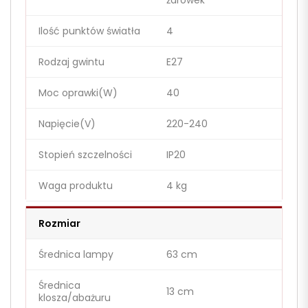
żarówek
Ilość punktów światła
4
Rodzaj gwintu
E27
Moc oprawki(W)
40
Napięcie(V)
220-240
Stopień szczelności
IP20
Waga produktu
4 kg
Rozmiar
Średnica lampy
63 cm
Średnica
13 cm
klosza/abażuru