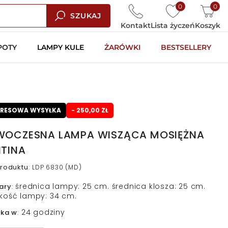
0
0
SZUKAJ
Kontakt
Lista życzeń
Koszyk
POTY
LAMPY KULE
ŻARÓWKI
BESTSELLERY
PRESOWA WYSYŁKA
- 250,00 ZŁ
OCZESNA LAMPA WISZĄCA MOSIĘŻNA
TINA
roduktu
:
LDP 6830 (MD)
średnica lampy: 25 cm. średnica klosza: 25 cm.
ary
:
kość lampy: 34 cm.
24 godziny
łka w
: