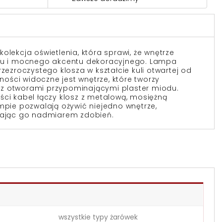
olekcja oświetlenia, która sprawi, że wnętrze
eru i mocnego akcentu dekoracyjnego. Lampa
rzezroczystego klosza w kształcie kuli otwartej od
tności widoczne jest wnętrze, które tworzy
z otworami przypominającymi plaster miodu.
ści kabel łączy klosz z metalową, mosiężną
ampie pozwalają ożywić niejedno wnętrze,
czając go nadmiarem zdobień.
wszystkie typy żarówek