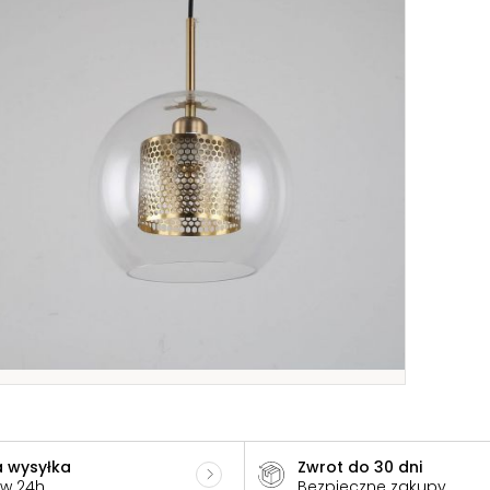
 wysyłka
Zwrot do 30 dni
 w 24h
Bezpieczne zakupy