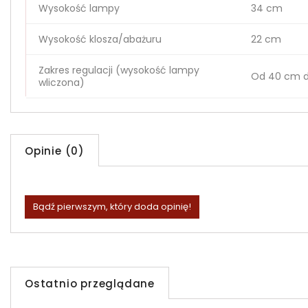
Wysokość lampy
34 cm
Wysokość klosza/abażuru
22 cm
Zakres regulacji (wysokość lampy
Od 40 cm d
wliczona)
Opinie (0)
Bądź pierwszym, który doda opinię!
Ostatnio przeglądane