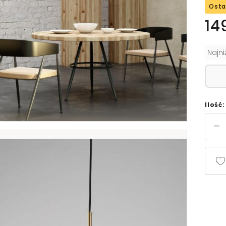
Osta
14
Najn
Ilość: