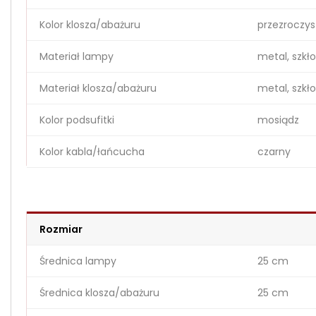
Kolor klosza/abażuru
przezroczys
Materiał lampy
metal, szkło
Materiał klosza/abażuru
metal, szkło
Kolor podsufitki
mosiądz
Kolor kabla/łańcucha
czarny
Rozmiar
Średnica lampy
25 cm
Średnica klosza/abażuru
25 cm