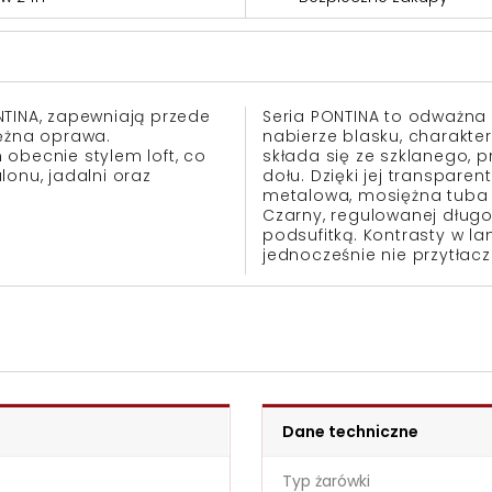
NTINA, zapewniają przede
Seria PONTINA to odważna k
iężna oprawa.
nabierze blasku, charakt
obecnie stylem loft, co
składa się ze szklanego, p
lonu, jadalni oraz
dołu. Dzięki jej transparen
metalowa, mosiężna tuba 
Czarny, regulowanej długo
podsufitką. Kontrasty w l
jednocześnie nie przytła
Dane techniczne
Typ żarówki