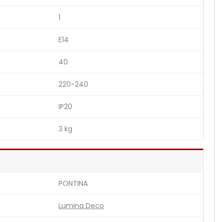
1
E14
40
220-240
IP20
3 kg
PONTINA
Lumina Deco