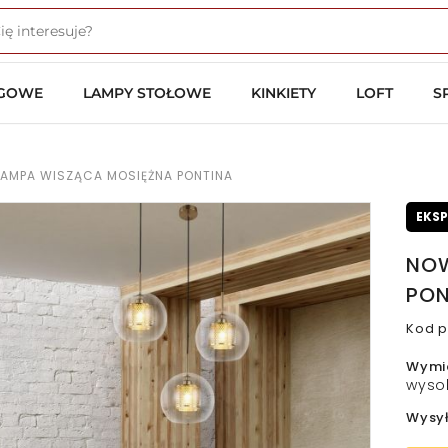
OGOWE
LAMPY STOŁOWE
KINKIETY
LOFT
S
AMPA WISZĄCA MOSIĘŻNA PONTINA
EKS
NOW
PON
Kod p
Wymi
wyso
Wysy