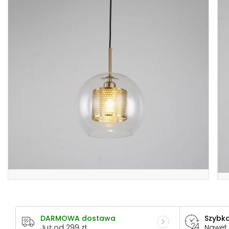
DARMOWA dostawa
Szybka
Już od 299 zł
Nawet