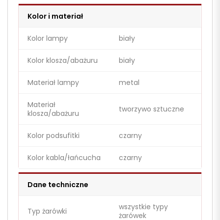
Kolor i materiał
Kolor lampy
biały
Kolor klosza/abażuru
biały
Materiał lampy
metal
Materiał
tworzywo sztuczne
klosza/abażuru
Kolor podsufitki
czarny
Kolor kabla/łańcucha
czarny
Dane techniczne
wszystkie typy
Typ żarówki
żarówek