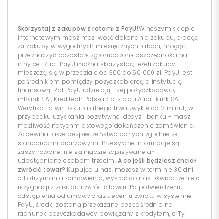
Skorzystaj z zakupów z ratami z PayU!
W naszym sklepie
internetowym masz możliwość dokonania zakupu, płacąc
za zakupy w wygodnych miesięcznych ratach, mogąc
przeznaczyć pozostałe zgromadzone oszczędności na
inny cel. Z rat PayU można skorzystać, jeżeli zakupy
mieszczą się w przedziale od 300 do 50 000 zł. PayU jest
pośrednikiem pomiędzy pożyczkobiorcą a instytucją
finansową. Rat PayU udzielają trzej pożyczkodawcy –
mBank SA , Kreditech Polska Sp. z o.o. i Alior Bank SA.
Weryfikacja wniosku ratalnego trwa zwykle do 2 minut, w
przypadku uzyskania pozytywnej decyzji banku - masz
możliwość natychmiastowego dokończenia zamówienia.
Zapewnia także bezpieczeństwo danych zgodnie ze
standardami branżowymi. Przesyłane informacje są
zaszyfrowane, nie są nigdzie zapisywane ani
udostępniane osobom trzecim.
A co jeśli będziesz chciał
zwrócić towar?
Kupując u nas, możesz w terminie 30 dni
od otrzymania zamówienia, wysłać do nas oświadczenie o
rezygnacji z zakupu i zwrócić towar. Po potwierdzeniu
odstąpienia od umowy oraz zleceniu zwrotu w systemie
PayU, środki zostaną przekazane bezpośrednio na
rachunek pożyczkodawcy powiązany z kredytem, a Ty