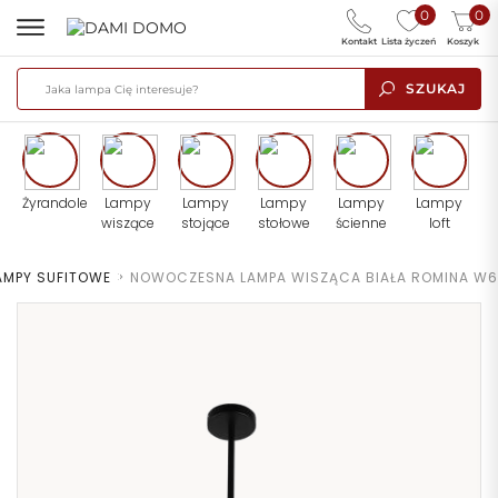
0
0
Kontakt
Lista życzeń
Koszyk
SZUKAJ
Żyrandole
Lampy
Lampy
Lampy
Lampy
Lampy
wiszące
stojące
stołowe
ścienne
loft
AMPY SUFITOWE
>
NOWOCZESNA LAMPA WISZĄCA BIAŁA ROMINA W6