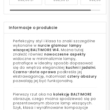
BALTIMORE W4
BALTIMORE W4
Informacje o produkcie
Perfekcyjny styl i klasa to znaki szczególne
wykonane w
nurcie glamour lampy
wiszącej BALTIMORE W4.
Można tutaj
znaleźć również
nowoczesne aspekty
widoczne w minimalizmie lampy,
potrafiące w idealny sposób dopasować
się do wnętrza eleganckiej
kuchni i jadalni.
Czarno-złota oprawa
podkreśla jej
ekstrawagancję, natomiast
cztery abażury
pozwalają jej być funkcjonalną.
Pierwszy rzut oka na
kolekcję BALTIMORE
obrazuje, czego można spodziewać się po
prezentowanym zbiorze lamp wiszących.
Szyk, klasa i wyrafinowane kompozycje