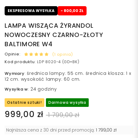
EKSPRESOWA WYSYŁKA
- 800,00 ZŁ
LAMPA WISZĄCA ŻYRANDOL
NOWOCZESNY CZARNO-ZŁOTY
BALTIMORE W4
Opinie:
(1 opinia)
Kod produktu
:
LDP 8020-4 (GD+BK)
średnica lampy: 55 cm. średnica klosza: 1 x
Wymiary
:
12 cm. wysokość lampy: 60 cm.
24 godziny
Wysyłka w
:
Ostatnie sztuki!
Darmowa wysyłka
999,00 zł
1 799,00 zł
Najniższa cena z 30 dni przed promocją:
1 799,00 zł