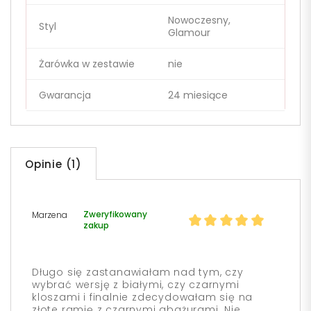
Nowoczesny,
Styl
Glamour
Żarówka w zestawie
nie
Gwarancja
24 miesiące
Opinie (1)
Zweryfikowany
Marzena
zakup
Długo się zastanawiałam nad tym, czy
wybrać wersję z białymi, czy czarnymi
kloszami i finalnie zdecydowałam się na
złote ramię z czarnymi abażurami. Nie