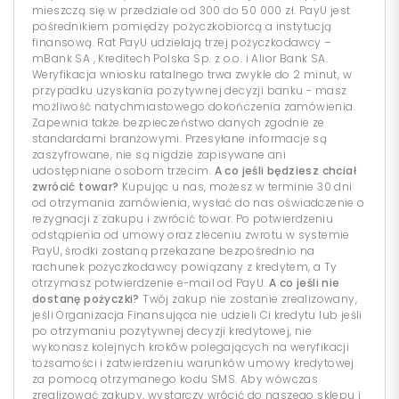
mieszczą się w przedziale od 300 do 50 000 zł. PayU jest
pośrednikiem pomiędzy pożyczkobiorcą a instytucją
finansową. Rat PayU udzielają trzej pożyczkodawcy –
mBank SA , Kreditech Polska Sp. z o.o. i Alior Bank SA.
Weryfikacja wniosku ratalnego trwa zwykle do 2 minut, w
przypadku uzyskania pozytywnej decyzji banku - masz
możliwość natychmiastowego dokończenia zamówienia.
Zapewnia także bezpieczeństwo danych zgodnie ze
standardami branżowymi. Przesyłane informacje są
zaszyfrowane, nie są nigdzie zapisywane ani
udostępniane osobom trzecim.
A co jeśli będziesz chciał
zwrócić towar?
Kupując u nas, możesz w terminie 30 dni
od otrzymania zamówienia, wysłać do nas oświadczenie o
rezygnacji z zakupu i zwrócić towar. Po potwierdzeniu
odstąpienia od umowy oraz zleceniu zwrotu w systemie
PayU, środki zostaną przekazane bezpośrednio na
rachunek pożyczkodawcy powiązany z kredytem, a Ty
otrzymasz potwierdzenie e-mail od PayU.
A co jeśli nie
dostanę pożyczki?
Twój zakup nie zostanie zrealizowany,
jeśli Organizacja Finansująca nie udzieli Ci kredytu lub jeśli
po otrzymaniu pozytywnej decyzji kredytowej, nie
wykonasz kolejnych kroków polegających na weryfikacji
tożsamości i zatwierdzeniu warunków umowy kredytowej
za pomocą otrzymanego kodu SMS. Aby wówczas
zrealizować zakupy, wystarczy wrócić do naszego sklepu i