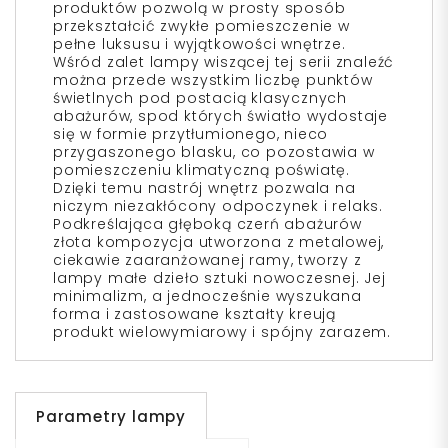
produktów pozwolą w prosty sposób
przekształcić zwykłe pomieszczenie w
pełne luksusu i wyjątkowości wnętrze.
Wśród zalet lampy wiszącej tej serii znaleźć
można przede wszystkim liczbę punktów
świetlnych pod postacią klasycznych
abażurów, spod których światło wydostaje
się w formie przytłumionego, nieco
przygaszonego blasku, co pozostawia w
pomieszczeniu klimatyczną poświatę.
Dzięki temu nastrój wnętrz pozwala na
niczym niezakłócony odpoczynek i relaks.
Podkreślająca głęboką czerń abażurów
złota kompozycja utworzona z metalowej,
ciekawie zaaranżowanej ramy, tworzy z
lampy małe dzieło sztuki nowoczesnej. Jej
minimalizm, a jednocześnie wyszukana
forma i zastosowane kształty kreują
produkt wielowymiarowy i spójny zarazem.
Parametry lampy