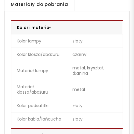
Materiały do pobrania
Kolor i materiał
Kolor lampy
złoty
Kolor klosza/abażuru
czarny
metal, kryształ,
Materiał lampy
tkanina
Materiał
metal
klosza/abażuru
Kolor podsufitki
złoty
Kolor kabla/łańcucha
złoty