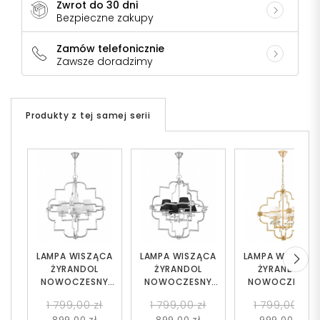
Zwrot do 30 dni
Bezpieczne zakupy
Zamów telefonicznie
Zawsze doradzimy
Produkty z tej samej serii
LAMPA WISZĄCA
LAMPA WISZĄCA
LAMPA WISZĄC
ŻYRANDOL
ŻYRANDOL
ŻYRANDOL
NOWOCZESNY
NOWOCZESNY
NOWOCZESNY
BIAŁO-
CZARNO-
BIAŁO-ZŁOTY
1 799,00 zł
1 799,00 zł
1 799,00 zł
CHROMOWANY
CHROMOWANY
BALTIMORE W4
899,00 zł
899,00 zł
999,00 zł