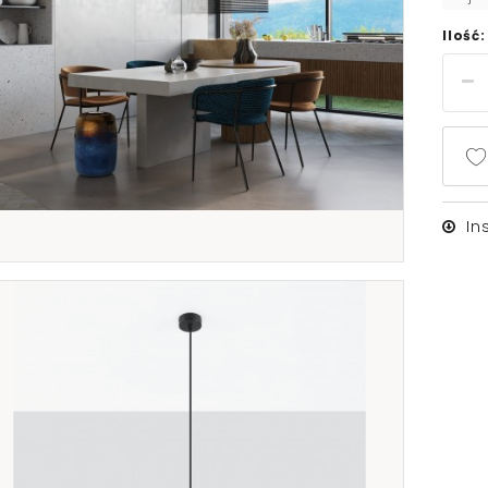
Ilość:
In