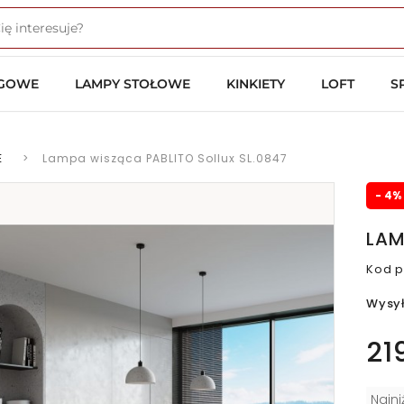
OGOWE
LAMPY STOŁOWE
KINKIETY
LOFT
S
E
>
Lampa wisząca PABLITO Sollux SL.0847
- 4%
LAM
Kod p
Wysy
21
Najn