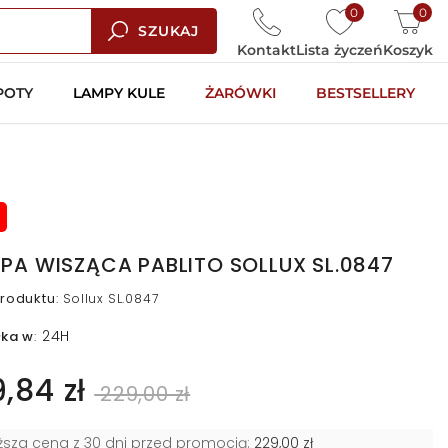
0
0
SZUKAJ
Kontakt
Lista życzeń
Koszyk
POTY
LAMPY KULE
ŻARÓWKI
BESTSELLERY
PA WISZĄCA PABLITO SOLLUX SL.0847
roduktu
:
Sollux SL.0847
24H
łka w
:
9,84 zł
229,00 zł
iższa cena z 30 dni przed promocją:
229,00 zł