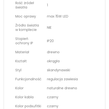
Ilość żródeł
1
światła
Moc oprawy
max 15W LED
Źródło światła
NIE
w komplecie
Stopień
IP20
ochrony IP
Materiał
drewno
Kształt
okrągła
Styl
skandynawski
Funkcjonalność
regulacja zawiesia
Kolor
naturalne drewno
Kolor kabla
czarny
Kolor podsufitki
czarny