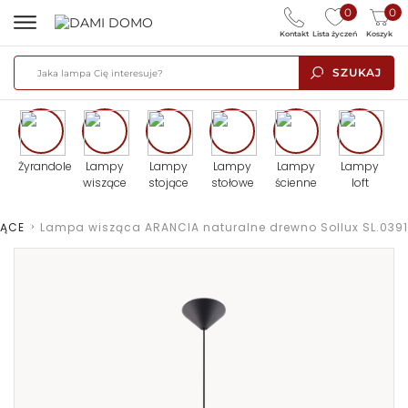
0
0
Kontakt
Lista życzeń
Koszyk
SZUKAJ
Żyrandole
Lampy
Lampy
Lampy
Lampy
Lampy
wiszące
stojące
stołowe
ścienne
loft
ZĄCE
>
Lampa wisząca ARANCIA naturalne drewno Sollux SL.0391