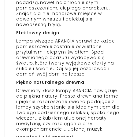
nadadzą, nawet najchłodniejszym
pomieszczeniom, ciepłego charakteru.
Znajdź dla niej honorowe miejsce w
dowolnym wnętrzu i delektuj się
nowoczesną bryłą.
Efektowny design
Lampa wisząca ARANCIA sprawi, że każde
pomieszczenie zostanie oświetlone
przytulnym i ciepłym światłem. Spod
drewnianego abażuru wydobywa się
światło, które tworzy wyjątkowe efekty na
suficie i ścianie. Daj się jej oczarować i
odmień swój dom na lepsze.
Piękno naturalnego drewna
Drewniany klosz lampy ARANCIA nawiązuje
do piękna natury. Prosta drewniana forma
i pięknie rozproszone światło podające z
lampy szybko stanie się idealnym tłem dla
Twojego codziennego relaksu, spokojnego
wieczoru z kubkiem ulubionej herbaty,
medytacji, czy rozciągania przy
akompaniamencie ulubionej muzyki.