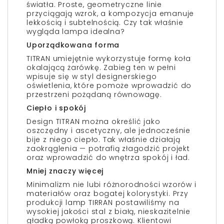
światła. Proste, geometryczne linie
przyciągają wzrok, a kompozycja emanuje
lekkością i subtelnością. Czy tak właśnie
wygląda lampa idealna?
Uporządkowana forma
TITRAN umiejętnie wykorzystuje formę koła
okalającą żarówkę. Zabieg ten w pełni
wpisuje się w styl designerskiego
oświetlenia, które pomoże wprowadzić do
przestrzeni pożądaną równowagę.
Ciepło i spokój
Design TITRAN można określić jako
oszczędny i ascetyczny, ale jednocześnie
bije z niego ciepło. Tak właśnie działają
zaokrąglenia — potrafią złagodzić projekt
oraz wprowadzić do wnętrza spokój i ład.
Mniej znaczy więcej
Minimalizm nie lubi różnorodności wzorów i
materiałów oraz bogatej kolorystyki. Przy
produkcji lamp TIRRAN postawiliśmy na
wysokiej jakości stal z białą, nieskazitelnie
gładką powłoką proszkową. Klientowi