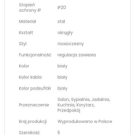
Stopień
IP20
ochrony IP
Materiał
stal
Kształt
okrągły
Styl
nowoczesny
Funkcjonalność
regulacja zawiesia
Kolor
biały
Kolor kabla
biały
Kolor podsufitki
biały
Salon, Sypialnia, Jadalnia,
Przeznaczenie
Kuchnia, Korytarz,
Przedpokój
Kraj produkcji
Wyprodukowano w Polsce
Szerokość
5