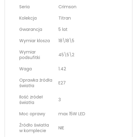
Seria
Crimson
Kolekcja
Titran
Gwarancja
5 lat
Wymiar klosza
18\18\5
Wymiar
45\5\2
podsufitki
Waga
1.42
Oprawka źródła
E27
światła
Ilość żródeł
3
światła
Moc oprawy
max 15W LED
Źródło światła
NIE
w komplecie