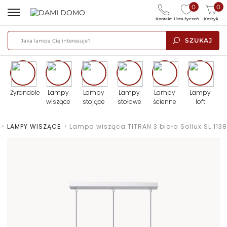
0
0
Kontakt
Lista życzeń
Koszyk
SZUKAJ
Żyrandole
Lampy
Lampy
Lampy
Lampy
Lampy
wiszące
stojące
stołowe
ścienne
loft
>
LAMPY WISZĄCE
>
Lampa wisząca TITRAN 3 biała Sollux SL.1138