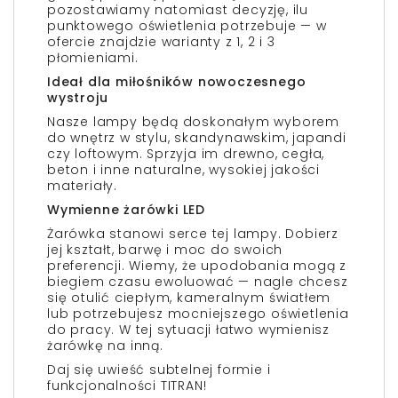
pozostawiamy natomiast decyzję, ilu
punktowego oświetlenia potrzebuje — w
ofercie znajdzie warianty z 1, 2 i 3
płomieniami.
Ideał dla miłośników nowoczesnego
wystroju
Nasze lampy będą doskonałym wyborem
do wnętrz w stylu, skandynawskim, japandi
czy loftowym. Sprzyja im drewno, cegła,
beton i inne naturalne, wysokiej jakości
materiały.
Wymienne żarówki LED
Żarówka stanowi serce tej lampy. Dobierz
jej kształt, barwę i moc do swoich
preferencji. Wiemy, że upodobania mogą z
biegiem czasu ewoluować — nagle chcesz
się otulić ciepłym, kameralnym światłem
lub potrzebujesz mocniejszego oświetlenia
do pracy. W tej sytuacji łatwo wymienisz
żarówkę na inną.
Daj się uwieść subtelnej formie i
funkcjonalności TITRAN!