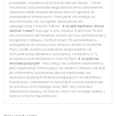
przypadku uzyskania pozytywnej decyzji banku - masz
możliwość natychmiastowego dokończenia zamówienia.
Zapewnia także bezpieczeństwo danych zgodnie ze
standardami branżowymi. Przesyłane informacje są
zaszyfrowane, nie są nigdzie zapisywane ani
udostępniane osobom trzecim.
A co jeśli będziesz chciał
zwrócić towar?
Kupując u nas, możesz w terminie 30 dni
od otrzymania zamówienia, wysłać do nas oświadczenie o
rezygnacji z zakupu i zwrócić towar. Po potwierdzeniu
odstąpienia od umowy oraz zleceniu zwrotu w systemie
PayU, środki zostaną przekazane bezpośrednio na
rachunek pożyczkodawcy powiązany z kredytem, a Ty
otrzymasz potwierdzenie e-mail od PayU.
A co jeśli nie
dostanę pożyczki?
Twój zakup nie zostanie zrealizowany,
jeśli Organizacja Finansująca nie udzieli Ci kredytu lub jeśli
po otrzymaniu pozytywnej decyzji kredytowej, nie
wykonasz kolejnych kroków polegających na weryfikacji
tożsamości i zatwierdzeniu warunków umowy kredytowej
za pomocą otrzymanego kodu SMS. Aby wówczas
zrealizować zakupy, wystarczy wrócić do naszego sklepu i
wybrać inną formę płatności.