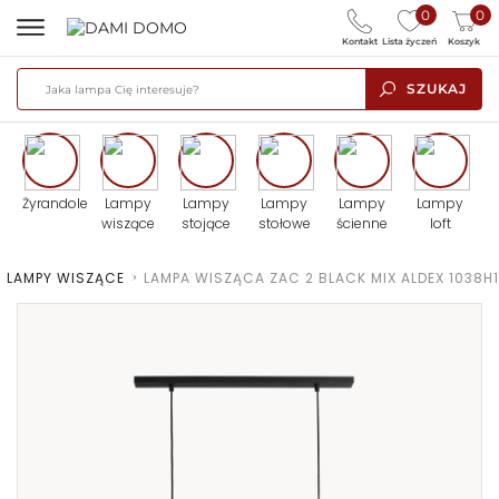
0
0
Kontakt
Lista życzeń
Koszyk
SZUKAJ
Żyrandole
Lampy
Lampy
Lampy
Lampy
Lampy
wiszące
stojące
stołowe
ścienne
loft
>
LAMPY WISZĄCE
>
LAMPA WISZĄCA ZAC 2 BLACK MIX ALDEX 1038H1