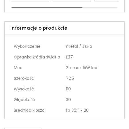
Informacje o produkcie
Wykończenie
metal / szkło
Oprawka źródła światła
E27
Moc
2 x max 15W led
Szerokość
72,5
Wysokość
110
Głębokość
30
Średnica klosza
1 x 30; 1 x 20