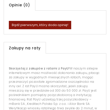
Opinie (0)
Bądź pierwszym, który doda opinię!
Zakupy na raty
Skorzystaj z zakupów z ratami z PayU!
W naszym sklepie
internetowym masz możliwość dokonania zakupu, płacąc
za zakupy w wygodnych miesięcznych ratach, mogąc
przeznaczyć pozostałe zgromadzone oszczędności na
inny cel. Z rat PayU można skorzystać, jeżeli zakupy
mieszczą się w przedziale od 300 do 50 000 zł. PayU jest
pośrednikiem pomiędzy pożyczkobiorcą a instytucją
finansową. Rat PayU udzielają trzej pożyczkodawcy –
mBank SA , Kreditech Polska Sp. z o.o. i Alior Bank SA.
Weryfikacja wniosku ratalnego trwa zwykle do 2 minut, w