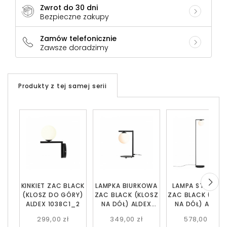
Zwrot do 30 dni
Bezpieczne zakupy
Zamów telefonicznie
Zawsze doradzimy
Produkty z tej samej serii
KINKIET ZAC BLACK
LAMPKA BIURKOWA
LAMPA STOJĄC
(KLOSZ DO GÓRY)
ZAC BLACK (KLOSZ
ZAC BLACK (KLO
ALDEX 1038C1_2
NA DÓŁ) ALDEX
NA DÓŁ) ALDEX
1038B1_1
1038A1_1
299,00 zł
349,00 zł
578,00 zł