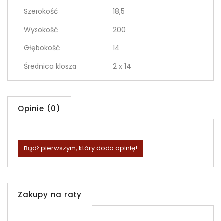
Szerokość
18,5
Wysokość
200
Głębokość
14
Średnica klosza
2 x 14
Opinie (0)
Bądź pierwszym, który doda opinię!
Zakupy na raty