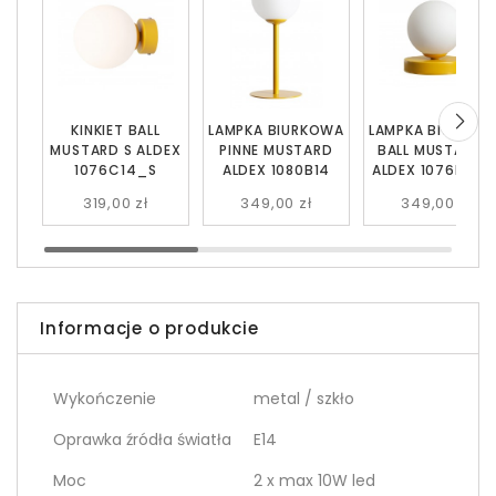
KINKIET BALL
LAMPKA BIURKOWA
LAMPKA BIURKOW
MUSTARD S ALDEX
PINNE MUSTARD
BALL MUSTARD S
1076C14_S
ALDEX 1080B14
ALDEX 1076B14_
319,00 zł
349,00 zł
349,00 zł
Informacje o produkcie
Wykończenie
metal / szkło
Oprawka źródła światła
E14
Moc
2 x max 10W led