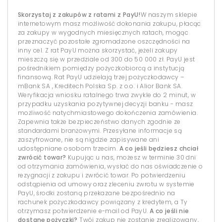
Skorzystaj z zakupów z ratami z PayU!
W naszym sklepie
internetowym masz możliwość dokonania zakupu, płacąc
za zakupy w wygodnych miesięcznych ratach, mogąc
przeznaczyć pozostałe zgromadzone oszczędności na
inny cel. Z rat PayU można skorzystać, jeżeli zakupy
mieszczą się w przedziale od 300 do 50 000 zł. PayU jest
pośrednikiem pomiędzy pożyczkobiorcą a instytucją
finansową. Rat PayU udzielają trzej pożyczkodawcy –
mBank SA , Kreditech Polska Sp. z o.o. i Alior Bank SA.
Weryfikacja wniosku ratalnego trwa zwykle do 2 minut, w
przypadku uzyskania pozytywnej decyzji banku - masz
możliwość natychmiastowego dokończenia zamówienia.
Zapewnia także bezpieczeństwo danych zgodnie ze
standardami branżowymi. Przesyłane informacje są
zaszyfrowane, nie są nigdzie zapisywane ani
udostępniane osobom trzecim.
A co jeśli będziesz chciał
zwrócić towar?
Kupując u nas, możesz w terminie 30 dni
od otrzymania zamówienia, wysłać do nas oświadczenie o
rezygnacji z zakupu i zwrócić towar. Po potwierdzeniu
odstąpienia od umowy oraz zleceniu zwrotu w systemie
PayU, środki zostaną przekazane bezpośrednio na
rachunek pożyczkodawcy powiązany z kredytem, a Ty
otrzymasz potwierdzenie e-mail od PayU.
A co jeśli nie
dostanę pożyczki?
Twój zakup nie zostanie zrealizowany,