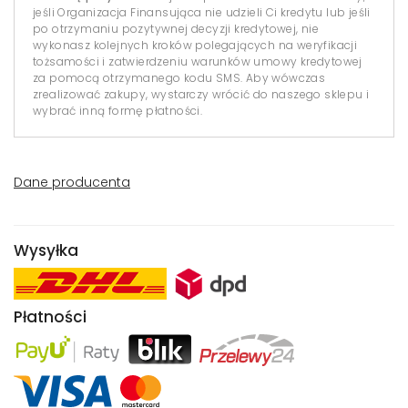
jeśli Organizacja Finansująca nie udzieli Ci kredytu lub jeśli
po otrzymaniu pozytywnej decyzji kredytowej, nie
wykonasz kolejnych kroków polegających na weryfikacji
tożsamości i zatwierdzeniu warunków umowy kredytowej
za pomocą otrzymanego kodu SMS. Aby wówczas
zrealizować zakupy, wystarczy wrócić do naszego sklepu i
wybrać inną formę płatności.
Dane producenta
Wysyłka
Płatności