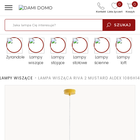
0
0
Kontakt
Lista życzeń
Koszyk
SZUKAJ
Żyrandole
Lampy
Lampy
Lampy
Lampy
Lampy
wiszące
stojące
stołowe
ścienne
loft
LAMPY WISZĄCE
>
LAMPA WISZĄCA RIVA 2 MUSTARD ALDEX 1086H14