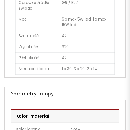
Oprawka źródła
G9 / E27
światła
Moc
6 x max 5W led; 1 x max
15W led
Szerokość
47
Wysokość
320
Głębokość
47
Średnica klosza
1 x 30; 3 x 20; 2 x 14
Parametry lampy
Kolor i materiał
Kolor lampy
złoty