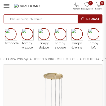
0
0
Kontakt
Lista życzeń
Koszyk
SZUKAJ
Żyrandole
Lampy
Lampy
Lampy
Lampy
Lampy
wiszące
stojące
stołowe
ścienne
loft
CE
>
LAMPA WISZĄCA BOSSO 6 RING MULTICOLOUR ALDEX 1119K40_R