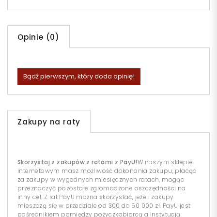
Opinie (0)
Bądź pierwszym, który doda opinię!
Zakupy na raty
Skorzystaj z zakupów z ratami z PayU!
W naszym sklepie
internetowym masz możliwość dokonania zakupu, płacąc
za zakupy w wygodnych miesięcznych ratach, mogąc
przeznaczyć pozostałe zgromadzone oszczędności na
inny cel. Z rat PayU można skorzystać, jeżeli zakupy
mieszczą się w przedziale od 300 do 50 000 zł. PayU jest
pośrednikiem pomiędzy pożyczkobiorcą a instytucją