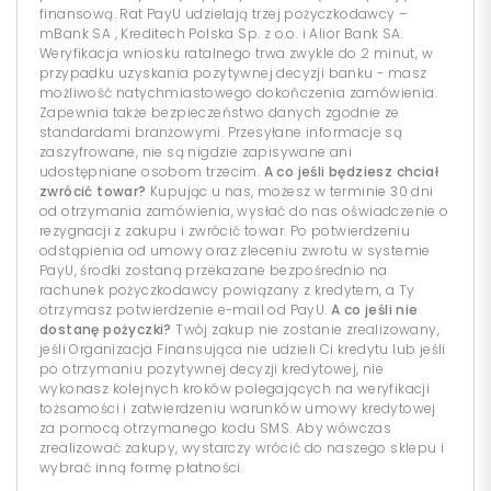
finansową. Rat PayU udzielają trzej pożyczkodawcy –
mBank SA , Kreditech Polska Sp. z o.o. i Alior Bank SA.
Weryfikacja wniosku ratalnego trwa zwykle do 2 minut, w
przypadku uzyskania pozytywnej decyzji banku - masz
możliwość natychmiastowego dokończenia zamówienia.
Zapewnia także bezpieczeństwo danych zgodnie ze
standardami branżowymi. Przesyłane informacje są
zaszyfrowane, nie są nigdzie zapisywane ani
udostępniane osobom trzecim.
A co jeśli będziesz chciał
zwrócić towar?
Kupując u nas, możesz w terminie 30 dni
od otrzymania zamówienia, wysłać do nas oświadczenie o
rezygnacji z zakupu i zwrócić towar. Po potwierdzeniu
odstąpienia od umowy oraz zleceniu zwrotu w systemie
PayU, środki zostaną przekazane bezpośrednio na
rachunek pożyczkodawcy powiązany z kredytem, a Ty
otrzymasz potwierdzenie e-mail od PayU.
A co jeśli nie
dostanę pożyczki?
Twój zakup nie zostanie zrealizowany,
jeśli Organizacja Finansująca nie udzieli Ci kredytu lub jeśli
po otrzymaniu pozytywnej decyzji kredytowej, nie
wykonasz kolejnych kroków polegających na weryfikacji
tożsamości i zatwierdzeniu warunków umowy kredytowej
za pomocą otrzymanego kodu SMS. Aby wówczas
zrealizować zakupy, wystarczy wrócić do naszego sklepu i
wybrać inną formę płatności.