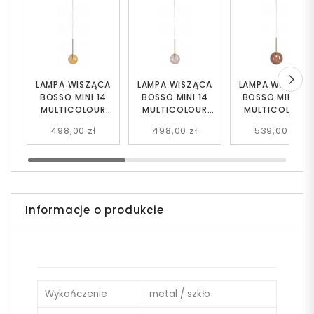
LAMPA WISZĄCA
LAMPA WISZĄCA
LAMPA WISZĄC
BOSSO MINI 14
BOSSO MINI 14
BOSSO MINI 20
MULTICOLOUR
MULTICOLOUR
MULTICOLOUR
(ORANGE) ALDEX
(DUSTY ROSE)
(CHOCO CREAM
498,00 zł
498,00 zł
539,00 zł
1119XXS40_P
ALDEX
ALDEX
1119XXS40_BR
1119XS40_CK
Informacje o produkcie
Wykończenie
metal / szkło