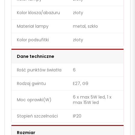
Kolor klosza/abażuru
złoty
Materiał lampy
metal, szkło
Kolor podsufitki
złoty
Dane techniczne
Ilość punktów światła
6
Rodzaj gwintu
E27, G9
6 x max 5W led, 1 x
Moc oprawki(W)
max 15W led
Stopień szczelności
IP20
Rozmiar