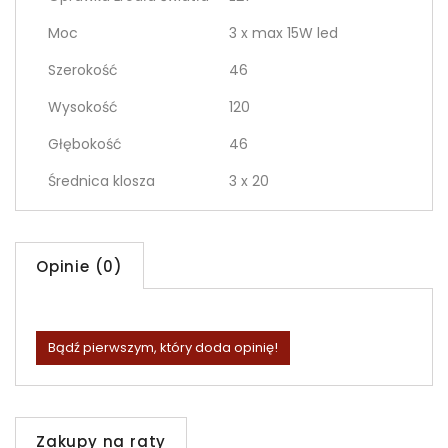
Moc
3 x max 15W led
Szerokość
46
Wysokość
120
Głębokość
46
Średnica klosza
3 x 20
Opinie (0)
Bądź pierwszym, który doda opinię!
Zakupy na raty