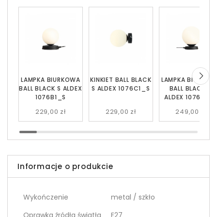
LAMPKA BIURKOWA
KINKIET BALL BLACK
LAMPKA BIURKOW
BALL BLACK S ALDEX
S ALDEX 1076C1_S
BALL BLACK M
1076B1_S
ALDEX 1076B1_
229,00 zł
229,00 zł
249,00 zł
Informacje o produkcie
Wykończenie
metal / szkło
Oprawka źródła światła
E27