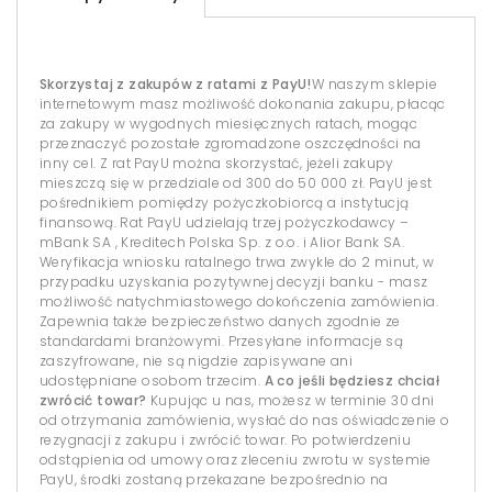
Skorzystaj z zakupów z ratami z PayU!
W naszym sklepie
internetowym masz możliwość dokonania zakupu, płacąc
za zakupy w wygodnych miesięcznych ratach, mogąc
przeznaczyć pozostałe zgromadzone oszczędności na
inny cel. Z rat PayU można skorzystać, jeżeli zakupy
mieszczą się w przedziale od 300 do 50 000 zł. PayU jest
pośrednikiem pomiędzy pożyczkobiorcą a instytucją
finansową. Rat PayU udzielają trzej pożyczkodawcy –
mBank SA , Kreditech Polska Sp. z o.o. i Alior Bank SA.
Weryfikacja wniosku ratalnego trwa zwykle do 2 minut, w
przypadku uzyskania pozytywnej decyzji banku - masz
możliwość natychmiastowego dokończenia zamówienia.
Zapewnia także bezpieczeństwo danych zgodnie ze
standardami branżowymi. Przesyłane informacje są
zaszyfrowane, nie są nigdzie zapisywane ani
udostępniane osobom trzecim.
A co jeśli będziesz chciał
zwrócić towar?
Kupując u nas, możesz w terminie 30 dni
od otrzymania zamówienia, wysłać do nas oświadczenie o
rezygnacji z zakupu i zwrócić towar. Po potwierdzeniu
odstąpienia od umowy oraz zleceniu zwrotu w systemie
PayU, środki zostaną przekazane bezpośrednio na