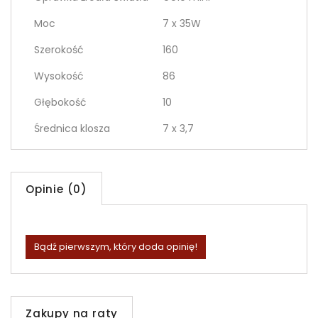
Moc
7 x 35W
Szerokość
160
Wysokość
86
Głębokość
10
Średnica klosza
7 x 3,7
Opinie (0)
Bądź pierwszym, który doda opinię!
Zakupy na raty