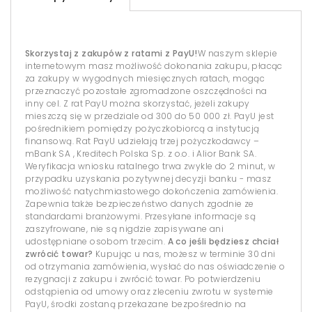
Skorzystaj z zakupów z ratami z PayU!
W naszym sklepie
internetowym masz możliwość dokonania zakupu, płacąc
za zakupy w wygodnych miesięcznych ratach, mogąc
przeznaczyć pozostałe zgromadzone oszczędności na
inny cel. Z rat PayU można skorzystać, jeżeli zakupy
mieszczą się w przedziale od 300 do 50 000 zł. PayU jest
pośrednikiem pomiędzy pożyczkobiorcą a instytucją
finansową. Rat PayU udzielają trzej pożyczkodawcy –
mBank SA , Kreditech Polska Sp. z o.o. i Alior Bank SA.
Weryfikacja wniosku ratalnego trwa zwykle do 2 minut, w
przypadku uzyskania pozytywnej decyzji banku - masz
możliwość natychmiastowego dokończenia zamówienia.
Zapewnia także bezpieczeństwo danych zgodnie ze
standardami branżowymi. Przesyłane informacje są
zaszyfrowane, nie są nigdzie zapisywane ani
udostępniane osobom trzecim.
A co jeśli będziesz chciał
zwrócić towar?
Kupując u nas, możesz w terminie 30 dni
od otrzymania zamówienia, wysłać do nas oświadczenie o
rezygnacji z zakupu i zwrócić towar. Po potwierdzeniu
odstąpienia od umowy oraz zleceniu zwrotu w systemie
PayU, środki zostaną przekazane bezpośrednio na