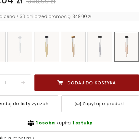
04 zł
349,00 zł
za cena z 30 dni przed promocją:
349,00 zł
DODAJ DO KOSZYKA
odaj do listy życzeń
Zapytaj o produkt
1 osoba
kupiła
1 sztukę
rukcja montażu