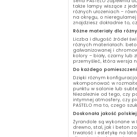
Seria PASTELO zapewnia duż
także lampy wiszące z jed
różnych ułożeniach – rów
na okręgu, o nieregularnej
znajdziesz dokładnie to, c
Różne materiały dla różn
Liczba i długość źródeł św
różnych materiałach: betoni
galwanizowanej i chromow
kolory – biały, czarny lub 
przemyśleć, która wersja na
Do każdego pomieszczen
Dzięki różnym konfiguracj
wkomponować w rozmaite p
punktu w salonie lub subte
Niezależnie od tego, czy p
intymnej atmosfery, czy pi
PASTELO ma to, czego szuk
Doskonała jakość polskiej
Żyrandole są wykonane w P
drewno, stal, jak i beton 
trwałość i estetykę na lat