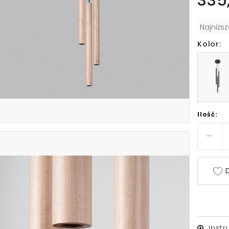
335,
Najniżs
Kolor:
Ilość:
D
Inst