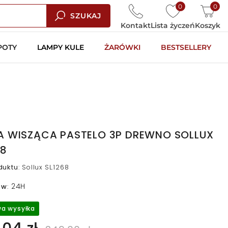
0
0
SZUKAJ
Kontakt
Lista życzeń
Koszyk
POTY
LAMPY KULE
ŻARÓWKI
BESTSELLERY
A WISZĄCA PASTELO 3P DREWNO SOLLUX
68
duktu
:
Sollux SL.1268
24H
 w
:
a wysyłka