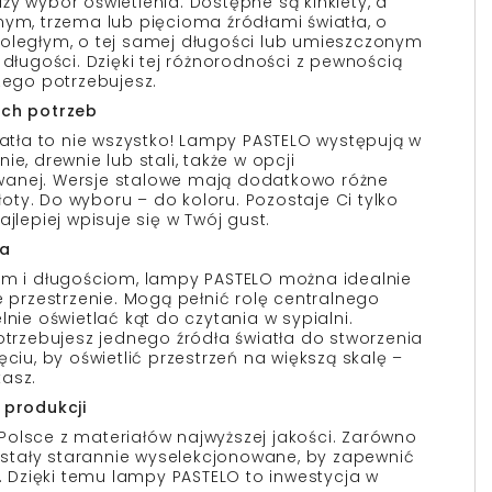
y wybór oświetlenia. Dostępne są kinkiety, a
nym, trzema lub pięcioma źródłami światła, o
noległym, o tej samej długości lub umieszczonym
 długości. Dzięki tej różnorodności z pewnością
zego potrzebujesz.
ych potrzeb
iatła to nie wszystko! Lampy PASTELO występują w
e, drewnie lub stali, także w opcji
anej. Wersje stalowe mają dodatkowo różne
złoty. Do wyboru – do koloru. Pozostaje Ci tylko
jlepiej wpisuje się w Twój gust.
ia
om i długościom, lampy PASTELO można idealnie
rzestrzenie. Mogą pełnić rolę centralnego
lnie oświetlać kąt do czytania w sypialni.
otrzebujesz jednego źródła światła do stworzenia
ęciu, by oświetlić przestrzeń na większą skalę –
asz.
 produkcji
olsce z materiałów najwyższej jakości. Zarówno
zostały starannie wyselekcjonowane, by zapewnić
a. Dzięki temu lampy PASTELO to inwestycja w