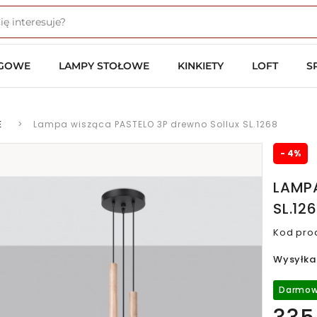
OGOWE
LAMPY STOŁOWE
KINKIETY
LOFT
S
E
>
Lampa wisząca PASTELO 3P drewno Sollux SL.1268
- 4%
LAMP
SL.12
Kod pro
Wysyłka
Darmow