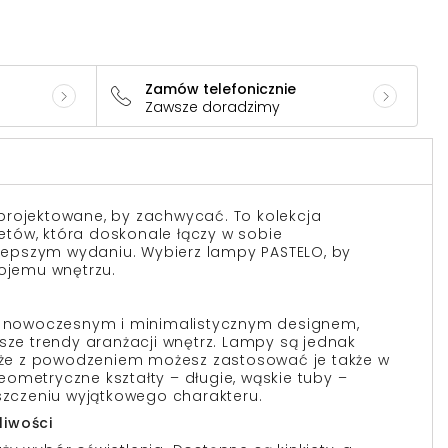
Zamów telefonicznie
Zawsze doradzimy
projektowane, by zachwycać. To kolekcja
kietów, która doskonale łączy w sobie
ajlepszym wydaniu. Wybierz lampy PASTELO, by
wojemu wnętrzu.
ię nowoczesnym i minimalistycznym designem,
wsze trendy aranżacji wnętrz. Lampy są jednak
, że z powodzeniem możesz zastosować je także w
ometryczne kształty – długie, wąskie tuby –
czeniu wyjątkowego charakteru.
liwości