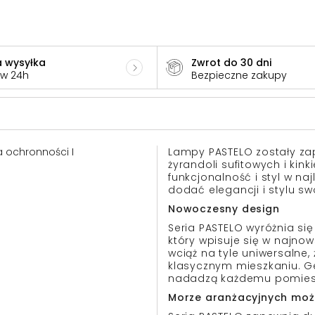
 wysyłka
Zwrot do 30 dni
 w 24h
Bezpieczne zakupy
sa ochronności I
Lampy PASTELO zostały za
żyrandoli sufitowych i kin
funkcjonalność i styl w n
dodać elegancji i stylu s
Nowoczesny design
Seria PASTELO wyróżnia s
który wpisuje się w najno
wciąż na tyle uniwersalne
klasycznym mieszkaniu. Ge
nadadzą każdemu pomiesz
Morze aranżacyjnych moż