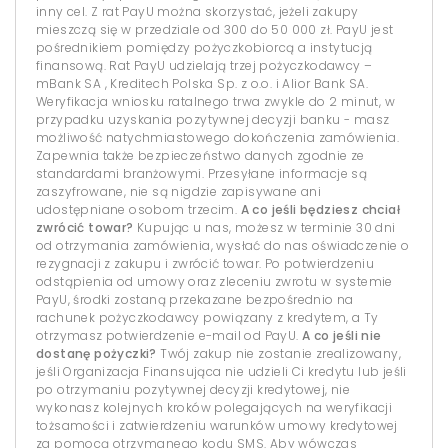
inny cel. Z rat PayU można skorzystać, jeżeli zakupy
mieszczą się w przedziale od 300 do 50 000 zł. PayU jest
pośrednikiem pomiędzy pożyczkobiorcą a instytucją
finansową. Rat PayU udzielają trzej pożyczkodawcy –
mBank SA , Kreditech Polska Sp. z o.o. i Alior Bank SA.
Weryfikacja wniosku ratalnego trwa zwykle do 2 minut, w
przypadku uzyskania pozytywnej decyzji banku - masz
możliwość natychmiastowego dokończenia zamówienia.
Zapewnia także bezpieczeństwo danych zgodnie ze
standardami branżowymi. Przesyłane informacje są
zaszyfrowane, nie są nigdzie zapisywane ani
udostępniane osobom trzecim.
A co jeśli będziesz chciał
zwrócić towar?
Kupując u nas, możesz w terminie 30 dni
od otrzymania zamówienia, wysłać do nas oświadczenie o
rezygnacji z zakupu i zwrócić towar. Po potwierdzeniu
odstąpienia od umowy oraz zleceniu zwrotu w systemie
PayU, środki zostaną przekazane bezpośrednio na
rachunek pożyczkodawcy powiązany z kredytem, a Ty
otrzymasz potwierdzenie e-mail od PayU.
A co jeśli nie
dostanę pożyczki?
Twój zakup nie zostanie zrealizowany,
jeśli Organizacja Finansująca nie udzieli Ci kredytu lub jeśli
po otrzymaniu pozytywnej decyzji kredytowej, nie
wykonasz kolejnych kroków polegających na weryfikacji
tożsamości i zatwierdzeniu warunków umowy kredytowej
za pomocą otrzymanego kodu SMS. Aby wówczas