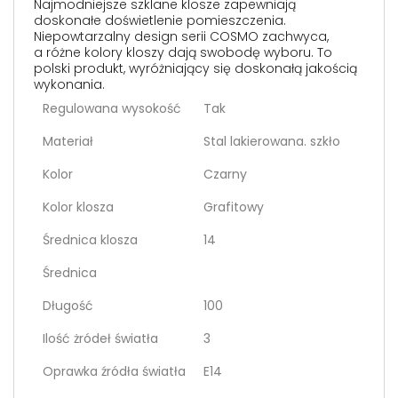
Najmodniejsze szklane klosze zapewniają
doskonałe doświetlenie pomieszczenia.
Niepowtarzalny design serii COSMO zachwyca,
a różne kolory kloszy dają swobodę wyboru. To
polski produkt, wyróżniający się doskonałą jakością
wykonania.
Regulowana wysokość
Tak
Materiał
Stal lakierowana. szkło
Kolor
Czarny
Kolor klosza
Grafitowy
Średnica klosza
14
Średnica
Długość
100
Ilość żródeł światła
3
Oprawka źródła światła
E14