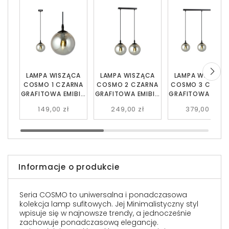
LAMPA WISZĄCA
LAMPA WISZĄCA
LAMPA WISZĄC
COSMO 1 CZARNA
COSMO 2 CZARNA
COSMO 3 CZARN
GRAFITOWA EMIBIG
GRAFITOWA EMIBIG
GRAFITOWA EMIB
712/1
712/2
712/3
149,00 zł
249,00 zł
379,00 zł
Informacje o produkcie
Seria COSMO to uniwersalna i ponadczasowa
kolekcja lamp sufitowych. Jej Minimalistyczny styl
wpisuje się w najnowsze trendy, a jednocześnie
zachowuje ponadczasową elegancję.