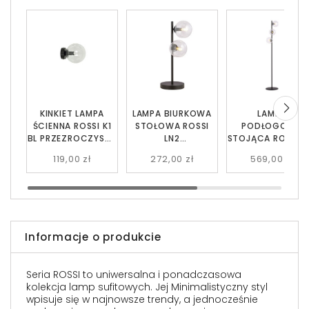
KINKIET LAMPA
LAMPA BIURKOWA
LAMPA
ŚCIENNA ROSSI K1
STOŁOWA ROSSI
PODŁOGOWA
BL PRZEZROCZYSTA
LN2
STOJĄCA ROSSI L
EMIBIG
PRZEZROCZYSTA
TRANSPARENT
119,00 zł
272,00 zł
569,00 zł
EMIBIG
EMIBIG
Informacje o produkcie
Seria ROSSI to uniwersalna i ponadczasowa
kolekcja lamp sufitowych. Jej Minimalistyczny styl
wpisuje się w najnowsze trendy, a jednocześnie