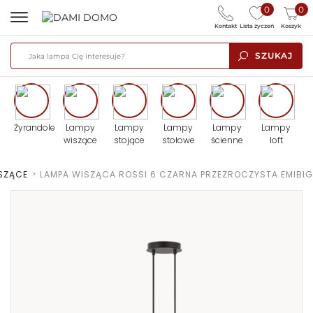
0
0
Kontakt
Lista życzeń
Koszyk
SZUKAJ
Żyrandole
Lampy
Lampy
Lampy
Lampy
Lampy
wiszące
stojące
stołowe
ścienne
loft
SZĄCE
>
LAMPA WISZĄCA ROSSI 6 CZARNA PRZEZROCZYSTA EMIBIG