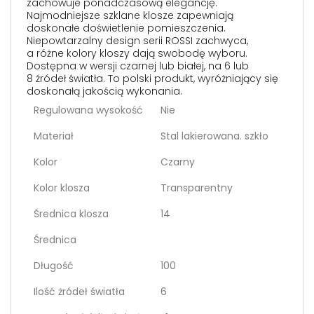
zachowuje ponadczasową elegancję.
Najmodniejsze szklane klosze zapewniają
doskonałe doświetlenie pomieszczenia.
Niepowtarzalny design serii ROSSI zachwyca,
a różne kolory kloszy dają swobodę wyboru.
Dostępna w wersji czarnej lub białej, na 6 lub
8 źródeł światła. To polski produkt, wyróżniający się
doskonałą jakością wykonania.
Regulowana wysokość
Nie
Materiał
Stal lakierowana. szkło
Kolor
Czarny
Kolor klosza
Transparentny
Średnica klosza
14
Średnica
Długość
100
Ilość żródeł światła
6