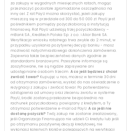
za zakupy w wygodnych miesięcznych ratach, mogąc
przeznaczyć pozostałe zgromadzone oszczędności na
inny cel. Z rat PayU można skorzystać, jeżeli zakupy
mieszczą się w przedziale od 300 do 50 000 zł. PayU jest
pośrednikiem pomiędzy pożyczkobiorcą a instytucją
finansową. Rat PayU udzielają trzej pożyczkodawcy –
mBank SA , Kreditech Polska Sp. z o.o. i Alior Bank SA.
Weryfikacja wniosku ratalnego trwa zwykle do 2 minut, w
przypadku uzyskania pozytywnej decyzji banku - masz
możliwość natychmiastowego dokończenia zamówienia.
Zapewnia także bezpieczeństwo danych zgodnie ze
standardami branżowymi. Przesyłane informacje są
zaszyfrowane, nie są nigdzie zapisywane ani
udostępniane osobom trzecim.
A co jeśli będziesz chciał
zwrócić towar?
Kupując u nas, możesz w terminie 30 dni
od otrzymania zamówienia, wysłać do nas oświadczenie o
rezygnacji z zakupu i zwrócić towar. Po potwierdzeniu
odstąpienia od umowy oraz zleceniu zwrotu w systemie
PayU, środki zostaną przekazane bezpośrednio na
rachunek pożyczkodawcy powiązany z kredytem, a Ty
otrzymasz potwierdzenie e-mail od PayU.
A co jeśli nie
dostanę pożyczki?
Twój zakup nie zostanie zrealizowany,
jeśli Organizacja Finansująca nie udzieli Ci kredytu lub jeśli
po otrzymaniu pozytywnej decyzji kredytowej, nie
wykonasz kolejnych kroków polegających na weryfikacji