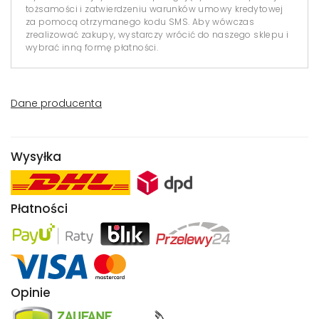
tożsamości i zatwierdzeniu warunków umowy kredytowej
za pomocą otrzymanego kodu SMS. Aby wówczas
zrealizować zakupy, wystarczy wrócić do naszego sklepu i
wybrać inną formę płatności.
Dane producenta
Wysyłka
Płatności
Opinie