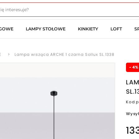
OGOWE
LAMPY STOŁOWE
KINKIETY
LOFT
S
E
>
Lampa wisząca ARCHE 1 czarna Sollux SL.1338
- 4%
LAM
SL.
Kod p
Wysy
13