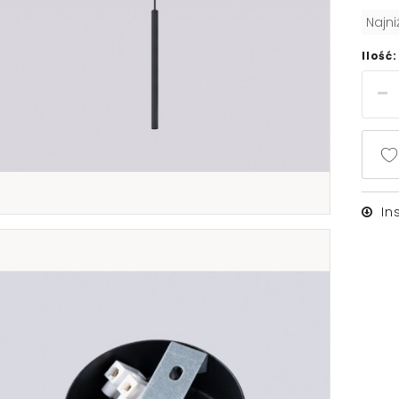
Najn
Ilość:
In