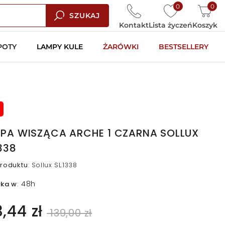
0
0
SZUKAJ
Kontakt
Lista życzeń
Koszyk
POTY
LAMPY KULE
ŻARÓWKI
BESTSELLERY
PA WISZĄCA ARCHE 1 CZARNA SOLLUX
1338
roduktu
:
Sollux SL.1338
48h
łka w
:
3,44 zł
139,00 zł