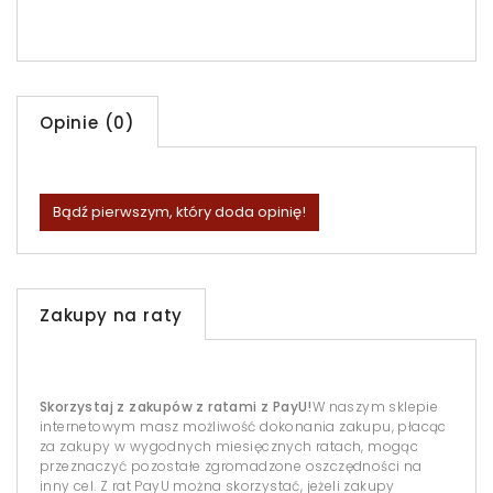
Opinie (0)
Bądź pierwszym, który doda opinię!
Zakupy na raty
Skorzystaj z zakupów z ratami z PayU!
W naszym sklepie
internetowym masz możliwość dokonania zakupu, płacąc
za zakupy w wygodnych miesięcznych ratach, mogąc
przeznaczyć pozostałe zgromadzone oszczędności na
inny cel. Z rat PayU można skorzystać, jeżeli zakupy