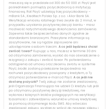
mieszczą się w przedziale od 300 do 50 000 zł. PayU jest
pośrednikiem pomiędzy pożyczkobiorcą a instytucją
finansową. Rat PayU udzielają trzej pożyczkodawcy –
mBank SA , Kreditech Polska Sp. z o.o. i Alior Bank SA.
Weryfikacja wniosku ratalnego trwa zwykle do 2 minut, w
przypadku uzyskania pozytywnej decyzji banku - masz
możliwość natychmiastowego dokończenia zamówienia.
Zapewnia także bezpieczeństwo danych zgodnie ze
standardami branżowymi. Przesyłane informacje są
zaszyfrowane, nie są nigdzie zapisywane ani
udostępniane osobom trzecim.
A co jeśli będziesz chciał
zwrócić towar?
Kupując u nas, możesz w terminie 30 dni
od otrzymania zamówienia, wysłać do nas oświadczenie o
rezygnacji z zakupu i zwrócić towar. Po potwierdzeniu
odstąpienia od umowy oraz zleceniu zwrotu w systemie
PayU, środki zostaną przekazane bezpośrednio na
rachunek pożyczkodawcy powiązany z kredytem, a Ty
otrzymasz potwierdzenie e-mail od PayU.
A co jeśli nie
dostanę pożyczki?
Twój zakup nie zostanie zrealizowany,
jeśli Organizacja Finansująca nie udzieli Ci kredytu lub jeśli
po otrzymaniu pozytywnej decyzji kredytowej, nie
wykonasz kolejnych kroków polegających na weryfikacji
tożsamości i zatwierdzeniu warunków umowy kredytowej
za pomocą otrzymanego kodu SMS. Aby wówczas
zrealizować zakupy, wystarczy wrócić do naszego sklepu i