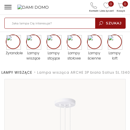
0
0
Kontakt
Lista życzeń
Koszyk
SZUKAJ
Żyrandole
Lampy
Lampy
Lampy
Lampy
Lampy
wiszące
stojące
stołowe
ścienne
loft
LAMPY WISZĄCE
>
Lampa wisząca ARCHE 3P biała Sollux SL.1340