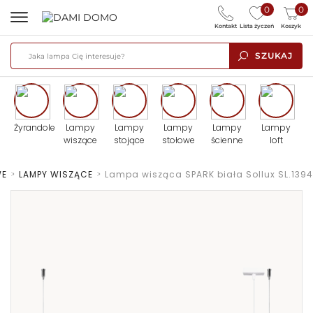
0
0
Kontakt
Lista życzeń
Koszyk
SZUKAJ
Żyrandole
Lampy
Lampy
Lampy
Lampy
Lampy
wiszące
stojące
stołowe
ścienne
loft
WE
>
LAMPY WISZĄCE
>
Lampa wisząca SPARK biała Sollux SL.1394