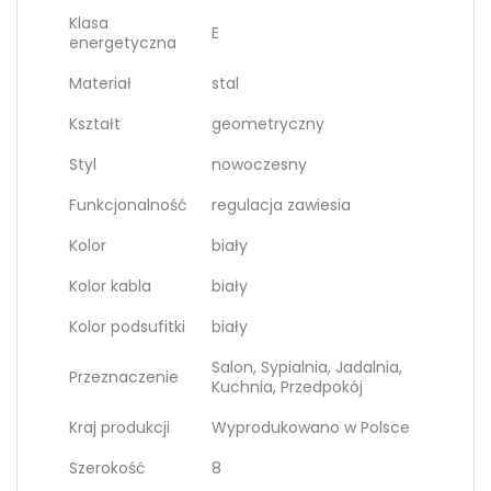
Klasa
E
energetyczna
Materiał
stal
Kształt
geometryczny
Styl
nowoczesny
Funkcjonalność
regulacja zawiesia
Kolor
biały
Kolor kabla
biały
Kolor podsufitki
biały
Salon, Sypialnia, Jadalnia,
Przeznaczenie
Kuchnia, Przedpokój
Kraj produkcji
Wyprodukowano w Polsce
Szerokość
8