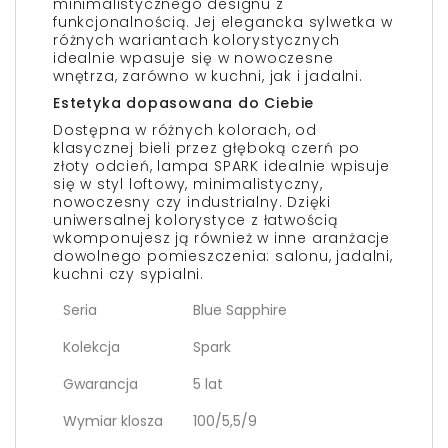
minimalistycznego designu z
funkcjonalnością. Jej elegancka sylwetka w
różnych wariantach kolorystycznych
idealnie wpasuje się w nowoczesne
wnętrza, zarówno w kuchni, jak i jadalni.
Estetyka dopasowana do Ciebie
Dostępna w różnych kolorach, od
klasycznej bieli przez głęboką czerń po
złoty odcień, lampa SPARK idealnie wpisuje
się w styl loftowy, minimalistyczny,
nowoczesny czy industrialny. Dzięki
uniwersalnej kolorystyce z łatwością
wkomponujesz ją również w inne aranżacje
dowolnego pomieszczenia: salonu, jadalni,
kuchni czy sypialni.
Seria
Blue Sapphire
Kolekcja
Spark
Gwarancja
5 lat
Wymiar klosza
100/5,5/9