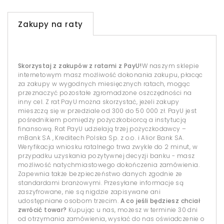
Zakupy na raty
Skorzystaj z zakupów z ratami z PayU!
W naszym sklepie
internetowym masz możliwość dokonania zakupu, płacąc
za zakupy w wygodnych miesięcznych ratach, mogąc
przeznaczyć pozostałe zgromadzone oszczędności na
inny cel. Z rat PayU można skorzystać, jeżeli zakupy
mieszczą się w przedziale od 300 do 50 000 zł. PayU jest
pośrednikiem pomiędzy pożyczkobiorcą a instytucją
finansową. Rat PayU udzielają trzej pożyczkodawcy –
mBank SA , Kreditech Polska Sp. z o.o. i Alior Bank SA.
Weryfikacja wniosku ratalnego trwa zwykle do 2 minut, w
przypadku uzyskania pozytywnej decyzji banku - masz
możliwość natychmiastowego dokończenia zamówienia.
Zapewnia także bezpieczeństwo danych zgodnie ze
standardami branżowymi. Przesyłane informacje są
zaszyfrowane, nie są nigdzie zapisywane ani
udostępniane osobom trzecim.
A co jeśli będziesz chciał
zwrócić towar?
Kupując u nas, możesz w terminie 30 dni
od otrzymania zamówienia, wysłać do nas oświadczenie o