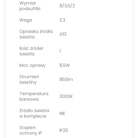
Wymiar
8/3,5/2
podsufitki
Waga
2.3
Oprawka źródła
G13
światła
Ilość żródeł
1
światła
Moc oprawy
8,5W
Strumień
850lm
świetlny
Temperatura
3000K
barwowa
Źródło światła
NIE
w komplecie
Stopień
IP20
ochrony IP