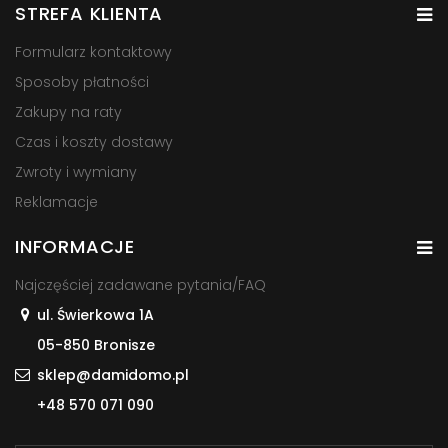
STREFA KLIENTA
Formularz kontaktowy
Sposoby płatności
Zakupy na raty
Czas i koszty dostawy
Zwroty i wymiany
Reklamacje
INFORMACJE
Najczęściej zadawane pytania/FAQ
ul. Świerkowa 1A
05-850 Bronisze
sklep@damidomo.pl
+48 570 071 090