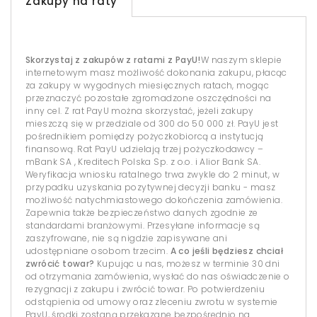
Zakupy na raty
Skorzystaj z zakupów z ratami z PayU!
W naszym sklepie
internetowym masz możliwość dokonania zakupu, płacąc
za zakupy w wygodnych miesięcznych ratach, mogąc
przeznaczyć pozostałe zgromadzone oszczędności na
inny cel. Z rat PayU można skorzystać, jeżeli zakupy
mieszczą się w przedziale od 300 do 50 000 zł. PayU jest
pośrednikiem pomiędzy pożyczkobiorcą a instytucją
finansową. Rat PayU udzielają trzej pożyczkodawcy –
mBank SA , Kreditech Polska Sp. z o.o. i Alior Bank SA.
Weryfikacja wniosku ratalnego trwa zwykle do 2 minut, w
przypadku uzyskania pozytywnej decyzji banku - masz
możliwość natychmiastowego dokończenia zamówienia.
Zapewnia także bezpieczeństwo danych zgodnie ze
standardami branżowymi. Przesyłane informacje są
zaszyfrowane, nie są nigdzie zapisywane ani
udostępniane osobom trzecim.
A co jeśli będziesz chciał
zwrócić towar?
Kupując u nas, możesz w terminie 30 dni
od otrzymania zamówienia, wysłać do nas oświadczenie o
rezygnacji z zakupu i zwrócić towar. Po potwierdzeniu
odstąpienia od umowy oraz zleceniu zwrotu w systemie
PayU, środki zostaną przekazane bezpośrednio na