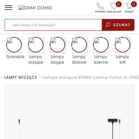
0
0
Kontakt
Lista życzeń
Koszyk
SZUKAJ
Żyrandole
Lampy
Lampy
Lampy
Lampy
Lampy
wiszące
stojące
stołowe
ścienne
loft
>
LAMPY WISZĄCE
>
Lampa wisząca SPARK czarna Sollux SL.1395