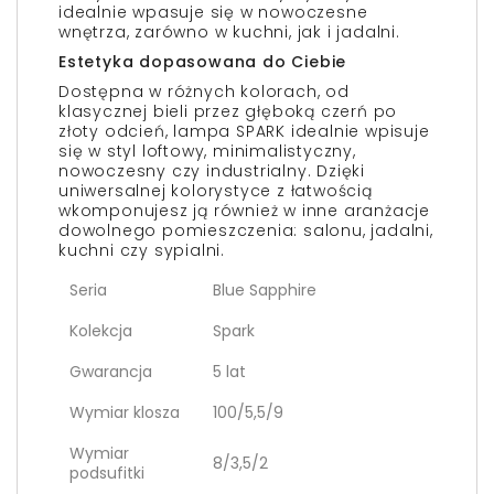
idealnie wpasuje się w nowoczesne
wnętrza, zarówno w kuchni, jak i jadalni.
Estetyka dopasowana do Ciebie
Dostępna w różnych kolorach, od
klasycznej bieli przez głęboką czerń po
złoty odcień, lampa SPARK idealnie wpisuje
się w styl loftowy, minimalistyczny,
nowoczesny czy industrialny. Dzięki
uniwersalnej kolorystyce z łatwością
wkomponujesz ją również w inne aranżacje
dowolnego pomieszczenia: salonu, jadalni,
kuchni czy sypialni.
Seria
Blue Sapphire
Kolekcja
Spark
Gwarancja
5 lat
Wymiar klosza
100/5,5/9
Wymiar
8/3,5/2
podsufitki