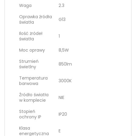
Waga
2.3
Oprawka źródła
G13
światła
Ilość żródeł
1
światła
Moc oprawy
8,5W
Strumień
850lm
świetlny
Temperatura
3000K
barwowa
Źródło światła
NIE
w komplecie
Stopień
IP20
ochrony IP
Klasa
E
energetyczna