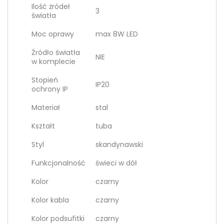
Ilość żródeł
3
światła
Moc oprawy
max 8W LED
Źródło światła
NIE
w komplecie
Stopień
IP20
ochrony IP
Materiał
stal
Kształt
tuba
Styl
skandynawski
Funkcjonalność
świeci w dół
Kolor
czarny
Kolor kabla
czarny
Kolor podsufitki
czarny