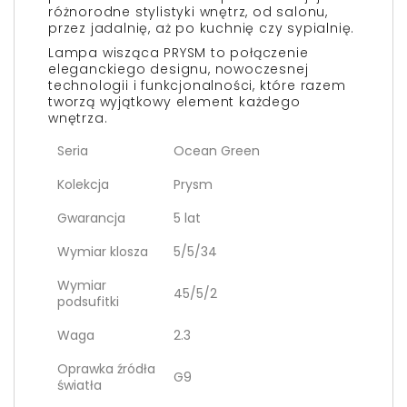
różnorodne stylistyki wnętrz, od salonu,
przez jadalnię, aż po kuchnię czy sypialnię.
Lampa wisząca PRYSM to połączenie
eleganckiego designu, nowoczesnej
technologii i funkcjonalności, które razem
tworzą wyjątkowy element każdego
wnętrza.
Seria
Ocean Green
Kolekcja
Prysm
Gwarancja
5 lat
Wymiar klosza
5/5/34
Wymiar
45/5/2
podsufitki
Waga
2.3
Oprawka źródła
G9
światła