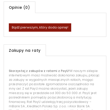
Opinie (0)
Bądź pierwszym, który doda opinię!
Zakupy na raty
Skorzystaj z zakupów z ratami z PayU!
W naszym sklepie
internetowym masz możliwość dokonania zakupu, płacąc
za zakupy w wygodnych miesięcznych ratach, mogąc
przeznaczyć pozostałe zgromadzone oszczędności na
inny cel. Z rat PayU można skorzystać, jeżeli zakupy
mieszczą się w przedziale od 300 do 50 000 zł. PayU jest
pośrednikiem pomiędzy pożyczkobiorcą a instytucją
finansową. Rat PayU udzielają trzej pożyczkodawcy –
mBank SA , Kreditech Polska Sp. z o.o. i Alior Bank SA.