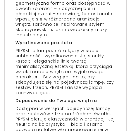
geometryczna forma oraz dostępność w
dwóch kolorach – klasycznej bieli i
głębokiej czerni – sprawiają, że doskonale
wpasuje się w różnorodne aranżacje
wnętrz, zarówno te inspirowane stylem
skandynawskim, jak i nowoczesnym czy
industrialnym.
Wyrafinowana prostota
PRYSM to lampa, która łączy w sobie
subtelność i wyrafinowanie. Jej smukły
kształt i eleganckie linie tworzą
minimalistyczną estetykę, która przyciąga
wzrok i nadaje wnętrzom wyjątkowego
charakteru. Bez względu na to, czy
zdecydujesz się na pojedynczą lampę, czy
zestaw trzech, PRYSM zawsze wygląda
zachwycająco.
Dopasowanie do Twojego wnętrza
Dostępna w wersjach pojedynczej lampy
oraz zestawów z trzema źródłami światła,
PRYSM oferuje elastyczność w aranżacji. Jej
neutralna kolorystyka – biała i czarna –
pozwala na łatwe wkomponowanie jej w