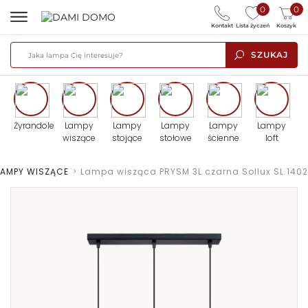
0
0
Kontakt
Lista życzeń
Koszyk
SZUKAJ
Żyrandole
Lampy
Lampy
Lampy
Lampy
Lampy
wiszące
stojące
stołowe
ścienne
loft
LAMPY WISZĄCE
>
Lampa wisząca PRYSM 3L czarna Sollux SL.1402