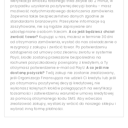
Weryfikacja wniosku ratalnego trwa zwykle do 2 minut, w
przypadku uzyskania pozytywnej decyzji banku - masz
możliwość natychmiastowego dokończenia zamówienia.
Zapewnia także bezpieczeństwo danych zgodnie ze
standardami branżowymi. Przesyłane informacje są
zaszyfrowane, nie są nigdzie zapisywane ani
udostępniane osobom trzecim.
A co jeśli będziesz chciał
zwrócić towar?
Kupując u nas, możesz w terminie 30 dni
od otrzymania zamówienia, wysłać do nas oświadczenie o
rezygnacji z zakupu i zwrócić towar. Po potwierdzeniu
odstąpienia od umowy oraz zleceniu zwrotu w systemie
PayU, środki zostaną przekazane bezpośrednio na
rachunek pożyczkodawcy powiązany z kredytem, a Ty
otrzymasz potwierdzenie e-mail od PayU.
A co jeśli nie
dostanę pożyczki?
Twój zakup nie zostanie zrealizowany,
jeśli Organizacja Finansująca nie udzieli Ci kredytu lub jeśli
po otrzymaniu pozytywnej decyzji kredytowej, nie
wykonasz kolejnych kroków polegających na weryfikacji
tożsamości i zatwierdzeniu warunków umowy kredytowej
za pomocą otrzymanego kodu SMS. Aby wówczas
zrealizować zakupy, wystarczy wrócić do naszego sklepu i
wybrać inną formę płatności.