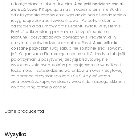
udostępniane osobom trzecim.
A co jeśli będziesz chciał
zwrócić towar?
Kupując u nas, możesz w terminie 30 dni
od otrzymania zamówienia, wysłać do nas oświadczenie o
rezygnacji z zakupu i zwrócić towar. Po potwierdzeniu
odstąpienia od umowy oraz zleceniu zwrotu w systemie
PayU, środki zostaną przekazane bezpośrednio na
rachunek pożyczkodawcy powiązany z kredytem, a Ty
otrzymasz potwierdzenie e-mail od PayU.
A co jeśli nie
dostanę pożyczki?
Twój zakup nie zostanie zrealizowany,
jeśli Organizacja Finansująca nie udzieli Ci kredytu lub jeśli
po otrzymaniu pozytywnej decyzji kredytowej, nie
wykonasz kolejnych kroków polegających na weryfikacji
tożsamości i zatwierdzeniu warunków umowy kredytowej
za pomocą otrzymanego kodu SMS. Aby wówczas
zrealizować zakupy, wystarczy wrócić do naszego sklepu i
wybrać inną formę płatności.
Dane producenta
Wysyłka