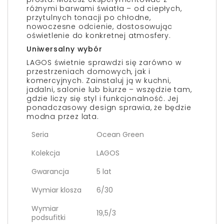
różnymi barwami światła – od ciepłych,
przytulnych tonacji po chłodne,
nowoczesne odcienie, dostosowując
oświetlenie do konkretnej atmosfery.
Uniwersalny wybór
LAGOS świetnie sprawdzi się zarówno w
przestrzeniach domowych, jak i
komercyjnych. Zainstaluj ją w kuchni,
jadalni, salonie lub biurze – wszędzie tam,
gdzie liczy się styl i funkcjonalność. Jej
ponadczasowy design sprawia, że będzie
modna przez lata.
Seria
Ocean Green
Kolekcja
LAGOS
Gwarancja
5 lat
Wymiar klosza
6/30
Wymiar
19,5/3
podsufitki