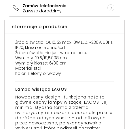
Zamów telefonicznie
Zawsze doradzimy
Informacje o produkcie
Źródło światła: GU10, 3x max 10W LED, ~230V, 50Hz,
IP20, klasa ochronności I
Źródło światła nie jest w komplecie.
Wymiary: 19,5/19,5/108 cm
Wymiary klosza: 6/30 cm
Materiał: stal
Kolor: zielony oliwkowy
Lampa wisząca LAGOS
Nowoczesny design i funkcjonalność to
główne cechy lampy wiszącej LAGOS. Jej
minimalistyczna forma z trzema
cylindrycznymi kloszami doskonale pasuje
do różnorodnych wnętrz – od loftowych,
przez nowoczesne, po skandynawskie.
Wybierz styl, który podkreśli charakter