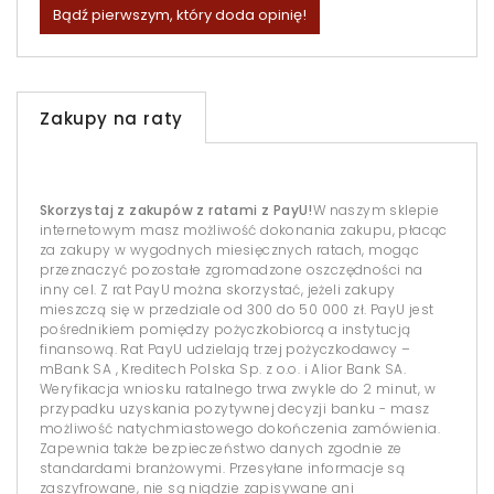
Bądź pierwszym, który doda opinię!
Zakupy na raty
Skorzystaj z zakupów z ratami z PayU!
W naszym sklepie
internetowym masz możliwość dokonania zakupu, płacąc
za zakupy w wygodnych miesięcznych ratach, mogąc
przeznaczyć pozostałe zgromadzone oszczędności na
inny cel. Z rat PayU można skorzystać, jeżeli zakupy
mieszczą się w przedziale od 300 do 50 000 zł. PayU jest
pośrednikiem pomiędzy pożyczkobiorcą a instytucją
finansową. Rat PayU udzielają trzej pożyczkodawcy –
mBank SA , Kreditech Polska Sp. z o.o. i Alior Bank SA.
Weryfikacja wniosku ratalnego trwa zwykle do 2 minut, w
przypadku uzyskania pozytywnej decyzji banku - masz
możliwość natychmiastowego dokończenia zamówienia.
Zapewnia także bezpieczeństwo danych zgodnie ze
standardami branżowymi. Przesyłane informacje są
zaszyfrowane, nie są nigdzie zapisywane ani