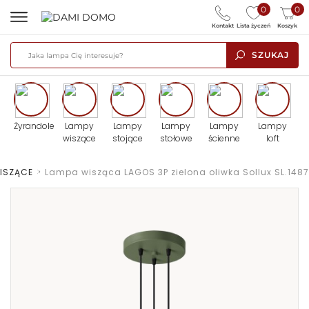
0
0
Kontakt
Lista życzeń
Koszyk
SZUKAJ
Żyrandole
Lampy
Lampy
Lampy
Lampy
Lampy
wiszące
stojące
stołowe
ścienne
loft
ISZĄCE
>
Lampa wisząca LAGOS 3P zielona oliwka Sollux SL.1487