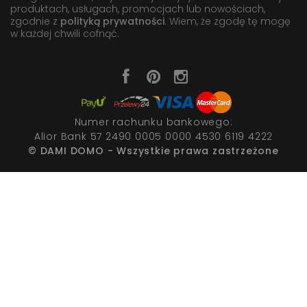
produktach, usługach, promocjach lub nowościach,
zgodnie z
polityką prywatności
. Wiem, że zgodę tę mogę
w każdej chwili cofnąć.
Numer rachunku bankowego:
Alior Bank 57 2490 0005 0000 4530 6119 4222
© DAMI DOMO - Wszystkie prawa zastrzeżone