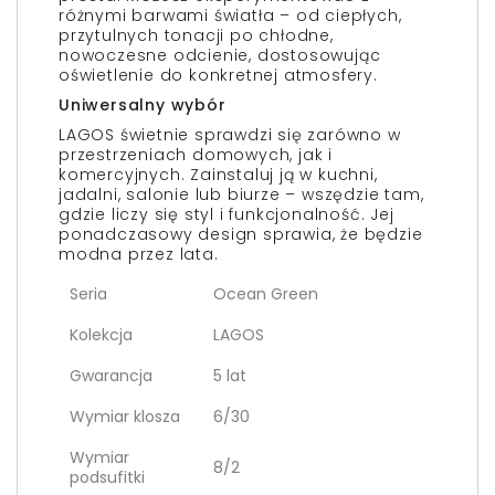
różnymi barwami światła – od ciepłych,
przytulnych tonacji po chłodne,
nowoczesne odcienie, dostosowując
oświetlenie do konkretnej atmosfery.
Uniwersalny wybór
LAGOS świetnie sprawdzi się zarówno w
przestrzeniach domowych, jak i
komercyjnych. Zainstaluj ją w kuchni,
jadalni, salonie lub biurze – wszędzie tam,
gdzie liczy się styl i funkcjonalność. Jej
ponadczasowy design sprawia, że będzie
modna przez lata.
Seria
Ocean Green
Kolekcja
LAGOS
Gwarancja
5 lat
Wymiar klosza
6/30
Wymiar
8/2
podsufitki