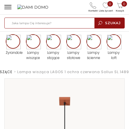
0
0
Kontakt
Lista życzeń
Koszyk
SZUKAJ
Żyrandole
Lampy
Lampy
Lampy
Lampy
Lampy
wiszące
stojące
stołowe
ścienne
loft
ISZĄCE
>
Lampa wisząca LAGOS 1 ochra czerwona Sollux SL.1489