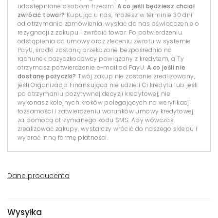
udostępniane osobom trzecim.
A co jeśli będziesz chciał
zwrócić towar?
Kupując u nas, możesz w terminie 30 dni
od otrzymania zamówienia, wysłać do nas oświadczenie o
rezygnacji z zakupu i zwrócić towar. Po potwierdzeniu
odstąpienia od umowy oraz zleceniu zwrotu w systemie
PayU, środki zostaną przekazane bezpośrednio na
rachunek pożyczkodawcy powiązany z kredytem, a Ty
otrzymasz potwierdzenie e-mail od PayU.
A co jeśli nie
dostanę pożyczki?
Twój zakup nie zostanie zrealizowany,
jeśli Organizacja Finansująca nie udzieli Ci kredytu lub jeśli
po otrzymaniu pozytywnej decyzji kredytowej, nie
wykonasz kolejnych kroków polegających na weryfikacji
tożsamości i zatwierdzeniu warunków umowy kredytowej
za pomocą otrzymanego kodu SMS. Aby wówczas
zrealizować zakupy, wystarczy wrócić do naszego sklepu i
wybrać inną formę płatności.
Dane producenta
Wysyłka