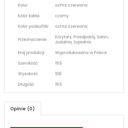
Kolor
ochra czerwona
Kolor kabla
czarny
Kolor podsufitki
ochra czerwona
Korytarz, Przedpokój, Salon,
Przeznaczenie
Jadalnia, Sypialnia
Kraj produkcji
Wyprodukowano w Polsce
Szerokość
19.5
Wysokość
108
Długość
19.5
Opinie (0)