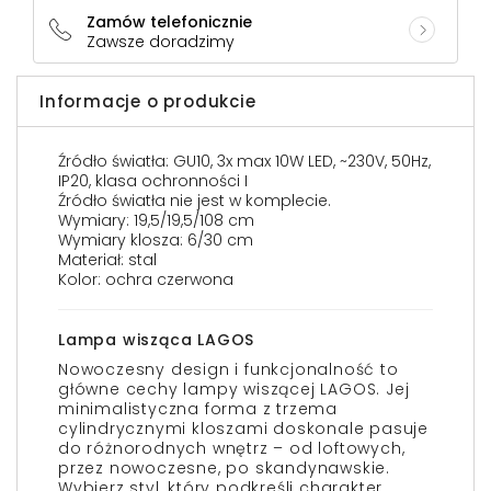
Zamów telefonicznie
Zawsze doradzimy
Informacje o produkcie
Źródło światła: GU10, 3x max 10W LED, ~230V, 50Hz,
IP20, klasa ochronności I
Źródło światła nie jest w komplecie.
Wymiary: 19,5/19,5/108 cm
Wymiary klosza: 6/30 cm
Materiał: stal
Kolor: ochra czerwona
Lampa wisząca LAGOS
Nowoczesny design i funkcjonalność to
główne cechy lampy wiszącej LAGOS. Jej
minimalistyczna forma z trzema
cylindrycznymi kloszami doskonale pasuje
do różnorodnych wnętrz – od loftowych,
przez nowoczesne, po skandynawskie.
Wybierz styl, który podkreśli charakter