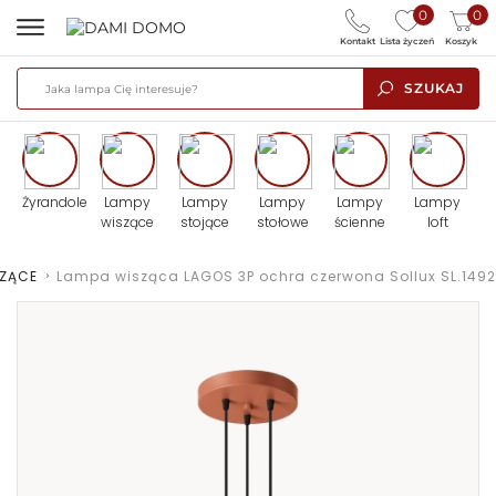
0
0
Kontakt
Lista życzeń
Koszyk
SZUKAJ
Żyrandole
Lampy
Lampy
Lampy
Lampy
Lampy
wiszące
stojące
stołowe
ścienne
loft
SZĄCE
>
Lampa wisząca LAGOS 3P ochra czerwona Sollux SL.1492