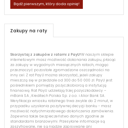
Bądź pierwszym, który doda opinię!
Zakupy na raty
Skorzystaj z zakupów z ratami z PayU!
W naszym sklepie
internetowym masz możliwość dokonania zakupu, płacąc
za zakupy w wygodnych miesięcznych ratach, mogąc
przeznaczyć pozostałe zgromadzone oszczędności na
inny cel. Z rat PayU można skorzystać, jeżeli zakupy
mieszczą się w przedziale od 300 do 50 000 zł. PayU jest
pośrednikiem pomiędzy pożyczkobiorcą a instytucją
finansową. Rat PayU udzielają trzej pożyczkodawcy –
mBank SA , Kreditech Polska Sp. z o.o. i Alior Bank SA.
Weryfikacja wniosku ratalnego trwa zwykle do 2 minut, w
przypadku uzyskania pozytywnej decyzji banku - masz
możliwość natychmiastowego dokończenia zamówienia.
Zapewnia także bezpieczeństwo danych zgodnie ze
standardami branżowymi. Przesyłane informacje są
zaszyfrowane, nie są nigdzie zapisywane ani