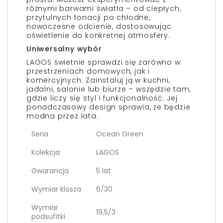
różnymi barwami światła – od ciepłych,
przytulnych tonacji po chłodne,
nowoczesne odcienie, dostosowując
oświetlenie do konkretnej atmosfery.
Uniwersalny wybór
LAGOS świetnie sprawdzi się zarówno w
przestrzeniach domowych, jak i
komercyjnych. Zainstaluj ją w kuchni,
jadalni, salonie lub biurze – wszędzie tam,
gdzie liczy się styl i funkcjonalność. Jej
ponadczasowy design sprawia, że będzie
modna przez lata.
Seria
Ocean Green
Kolekcja
LAGOS
Gwarancja
5 lat
Wymiar klosza
6/30
Wymiar
19,5/3
podsufitki