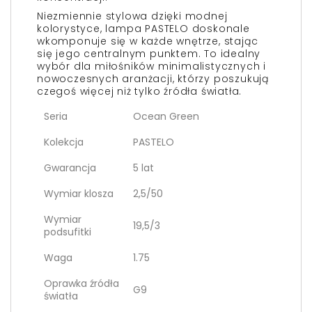
Niezmiennie stylowa dzięki modnej
kolorystyce, lampa PASTELO doskonale
wkomponuje się w każde wnętrze, stając
się jego centralnym punktem. To idealny
wybór dla miłośników minimalistycznych i
nowoczesnych aranżacji, którzy poszukują
czegoś więcej niż tylko źródła światła.
Seria
Ocean Green
Kolekcja
PASTELO
Gwarancja
5 lat
Wymiar klosza
2,5/50
Wymiar
19,5/3
podsufitki
Waga
1.75
Oprawka źródła
G9
światła