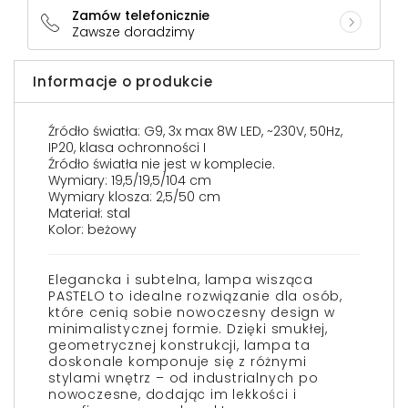
Zamów telefonicznie
Zawsze doradzimy
Informacje o produkcie
Źródło światła: G9, 3x max 8W LED, ~230V, 50Hz,
IP20, klasa ochronności I
Źródło światła nie jest w komplecie.
Wymiary: 19,5/19,5/104 cm
Wymiary klosza: 2,5/50 cm
Materiał: stal
Kolor: beżowy
Elegancka i subtelna, lampa wisząca
PASTELO to idealne rozwiązanie dla osób,
które cenią sobie nowoczesny design w
minimalistycznej formie. Dzięki smukłej,
geometrycznej konstrukcji, lampa ta
doskonale komponuje się z różnymi
stylami wnętrz – od industrialnych po
nowoczesne, dodając im lekkości i