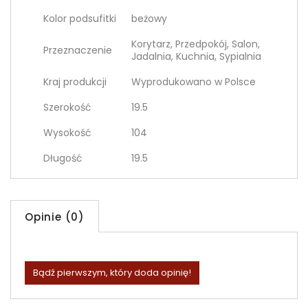
Kolor podsufitki
beżowy
Korytarz, Przedpokój, Salon,
Przeznaczenie
Jadalnia, Kuchnia, Sypialnia
Kraj produkcji
Wyprodukowano w Polsce
Szerokość
19.5
Wysokość
104
Długość
19.5
Opinie (0)
Bądź pierwszym, który doda opinię!