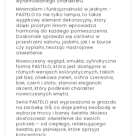
wyrafinowanego charakteru.
Minimalizm i funkcjonalność w jednym -
PASTELO to nie tylko lampa, to także
wyjątkowy element dekoracyjny, który
dzięki prostym liniom wprowadza
harmonię do każdego pomieszczenia.
Doskonale sprawdzi się zarówno w
przestrzeni salonu, jadalni, jak i w biurze
czy sypialni, tworząc nastrojowe
oświetlenie.
Nowoczesny wygląd, smukła, cylindryczna
forma PASTELO, która jest dostępna w
różnych wersjach kolorystycznych, takich
jak beż, oliwkowa zieleń, ochra czerwona,
biel, czerń i złoto, stanowi elegancki
akcent, który podkreśli charakter
nowoczesnych wnętrz.
Seria PASTELO jest wyposażona w gniazdo
na żarówkę G9, co daje pełną swobodę w
wyborze mocy i barwy światła. Możesz
dostosować oświetlenie do swoich
potrzeb – od ciepłego, relaksującego
światła, po jaśniejsze, które sprzyja
koncentracji.