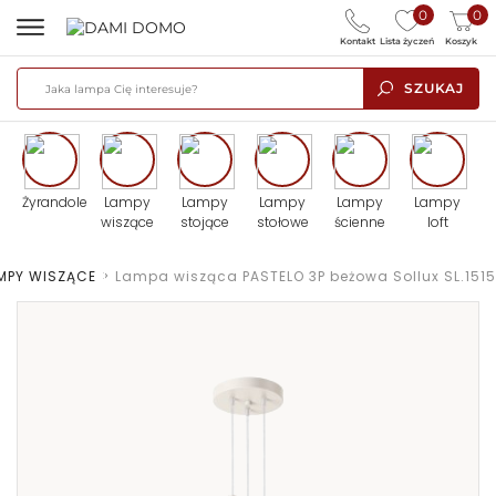
0
0
Kontakt
Lista życzeń
Koszyk
SZUKAJ
Żyrandole
Lampy
Lampy
Lampy
Lampy
Lampy
wiszące
stojące
stołowe
ścienne
loft
MPY WISZĄCE
>
Lampa wisząca PASTELO 3P beżowa Sollux SL.1515