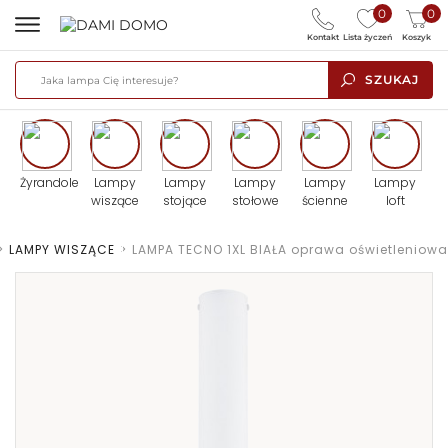
0
0
Kontakt
Lista życzeń
Koszyk
SZUKAJ
Żyrandole
Lampy
Lampy
Lampy
Lampy
Lampy
wiszące
stojące
stołowe
ścienne
loft
>
LAMPY WISZĄCE
>
LAMPA TECNO 1XL BIAŁA oprawa oświetleniowa