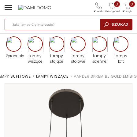
0
0
Kontakt
Lista życzeń
Koszyk
SZUKAJ
Żyrandole
Lampy
Lampy
Lampy
Lampy
Lampy
wiszące
stojące
stołowe
ścienne
loft
AMPY SUFITOWE
>
LAMPY WISZĄCE
>
VANDER 3PREM BL GOLD EMIBIG