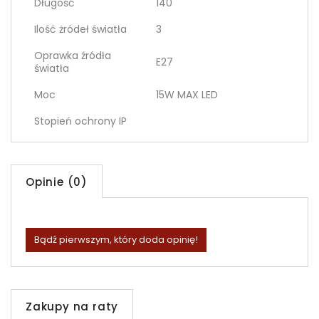
Długość
140
Ilość żródeł światła
3
Oprawka źródła
E27
światła
Moc
15W MAX LED
Stopień ochrony IP
Opinie (0)
Bądź pierwszym, który doda opinię!
Zakupy na raty