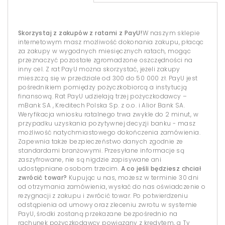
Skorzystaj z zakupów z ratami z PayU!
W naszym sklepie
internetowym masz możliwość dokonania zakupu, płacąc
za zakupy w wygodnych miesięcznych ratach, mogąc
przeznaczyć pozostałe zgromadzone oszczędności na
inny cel. Z rat PayU można skorzystać, jeżeli zakupy
mieszczą się w przedziale od 300 do 50 000 zł. PayU jest
pośrednikiem pomiędzy pożyczkobiorcą a instytucją
finansową. Rat PayU udzielają trzej pożyczkodawcy –
mBank SA , Kreditech Polska Sp. z o.o. i Alior Bank SA.
Weryfikacja wniosku ratalnego trwa zwykle do 2 minut, w
przypadku uzyskania pozytywnej decyzji banku - masz
możliwość natychmiastowego dokończenia zamówienia.
Zapewnia także bezpieczeństwo danych zgodnie ze
standardami branżowymi. Przesyłane informacje są
zaszyfrowane, nie są nigdzie zapisywane ani
udostępniane osobom trzecim.
A co jeśli będziesz chciał
zwrócić towar?
Kupując u nas, możesz w terminie 30 dni
od otrzymania zamówienia, wysłać do nas oświadczenie o
rezygnacji z zakupu i zwrócić towar. Po potwierdzeniu
odstąpienia od umowy oraz zleceniu zwrotu w systemie
PayU, środki zostaną przekazane bezpośrednio na
rachunek pożyczkodawcy powiązany z kredytem, a Ty